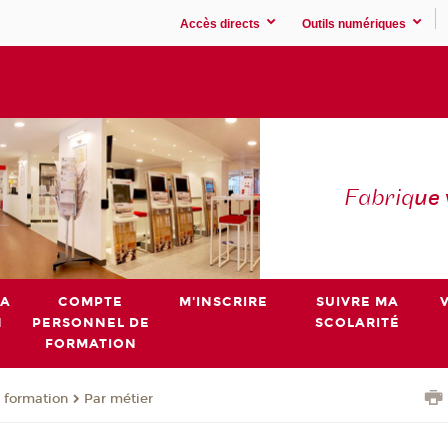
Accès directs
Outils numériques
Fabriq
ue
MA
COMPTE
M'INSCRIRE
SUIVRE MA
N
PERSONNEL DE
SCOLARITÉ
FORMATION
 formation
Par métier