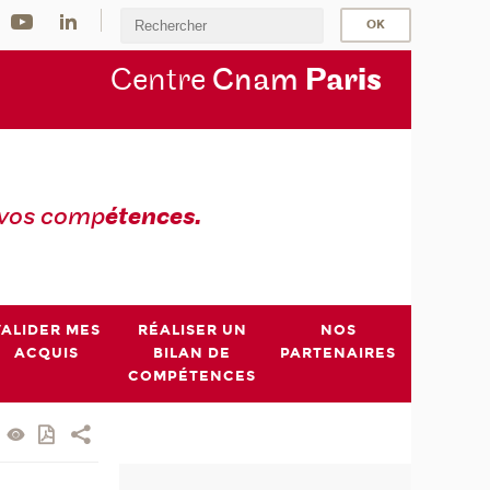
Centre
Cnam
Par
is
 vos comp
étences.
VALIDER MES
RÉALISER UN
NOS
ACQUIS
BILAN DE
PARTENAIRES
COMPÉTENCES