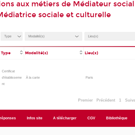
ions aux métiers de Médiateur social
Médiatrice sociale et culturelle
Type
Modalité(s)
Lieu(x)
Certificat
d'établisseme
À la carte
Paris
nt
Premier
Précédent
1
Suiv
/réponses
Infos site
A télécharger
CGV
Bibliothèque