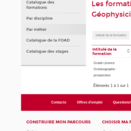
Les format
Catalogue des
formations
Géophysic
Par discipline
Par métier
Catalogue de la FOAD
Intitulé de la
Catalogue des stages
formation
Grade Licence
Océanographe -
prospecteur
Éléments 1 à 1 sur 1
Contacts
Offres d'emploi
Questions
CONSTRUIRE MON PARCOURS
CHOISIR MA