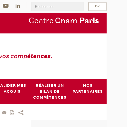
Centre
Cnam
Par
is
 vos comp
étences.
VALIDER MES
RÉALISER UN
NOS
ACQUIS
BILAN DE
PARTENAIRES
COMPÉTENCES