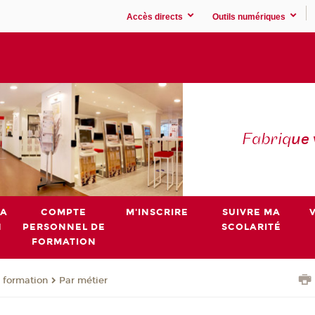
Accès directs
Outils numériques
Fabriq
ue
MA
COMPTE
M'INSCRIRE
SUIVRE MA
N
PERSONNEL DE
SCOLARITÉ
FORMATION
 formation
Par métier