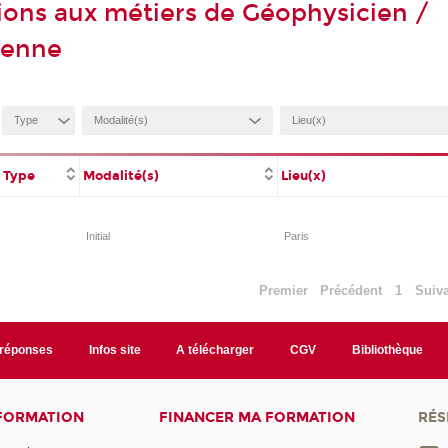
ions aux métiers de Géophysicien /
ienne
Type
Modalité(s)
Lieu(x)
Initial
Paris
Premier
Précédent
1
Suiv
/réponses
Infos site
A télécharger
CGV
Bibliothèque
 FORMATION
FINANCER MA FORMATION
RÉS