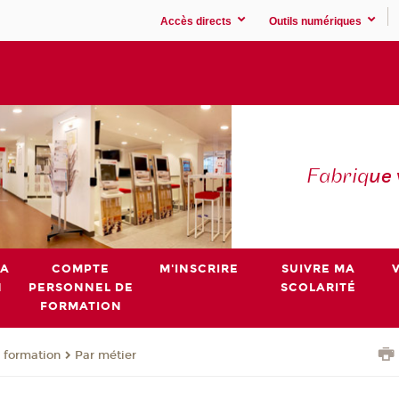
Accès directs
Outils numériques
Fabriq
ue
MA
COMPTE
M'INSCRIRE
SUIVRE MA
N
PERSONNEL DE
SCOLARITÉ
FORMATION
 formation
Par métier