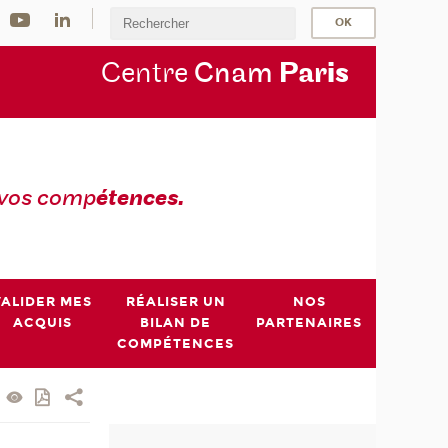
Centre
Cnam
Par
is
 vos comp
étences.
VALIDER MES
RÉALISER UN
NOS
ACQUIS
BILAN DE
PARTENAIRES
COMPÉTENCES