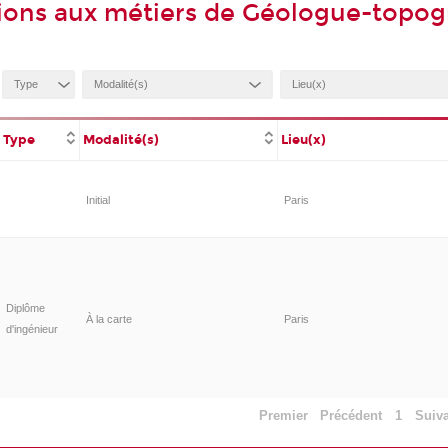
ions aux métiers de Géologue-topo
Type
Modalité(s)
Lieu(x)
Initial
Paris
Diplôme
À la carte
Paris
d'ingénieur
Premier
Précédent
1
Suiv