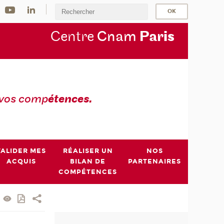
Centre
Cnam
Par
is
 vos comp
étences.
VALIDER MES
RÉALISER UN
NOS
ACQUIS
BILAN DE
PARTENAIRES
COMPÉTENCES