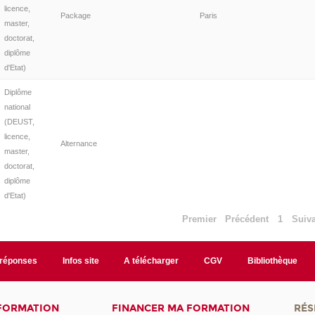
licence,
Package
Paris
master,
doctorat,
diplôme
d'Etat)
Diplôme
national
(DEUST,
licence,
Alternance
master,
doctorat,
diplôme
d'Etat)
Premier
Précédent
1
Suiv
/réponses
Infos site
A télécharger
CGV
Bibliothèque
 FORMATION
FINANCER MA FORMATION
RÉS