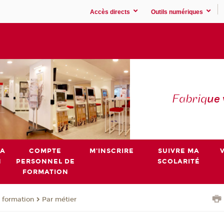
Accès directs
Outils numériques
Fabriq
ue
MA
COMPTE
M'INSCRIRE
SUIVRE MA
N
PERSONNEL DE
SCOLARITÉ
FORMATION
 formation
Par métier