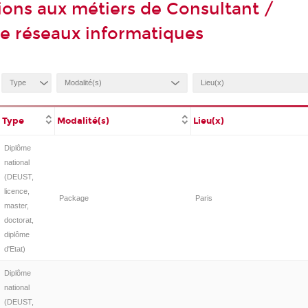
ions aux métiers de Consultant /
e réseaux informatiques
Type
Modalité(s)
Lieu(x)
Diplôme
national
(DEUST,
licence,
Package
Paris
master,
doctorat,
diplôme
d'Etat)
Diplôme
national
(DEUST,