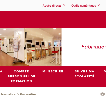
Accès directs
Outils numériques
Fabriq
ue
MA
COMPTE
M'INSCRIRE
SUIVRE MA
N
PERSONNEL DE
SCOLARITÉ
FORMATION
 formation
Par métier