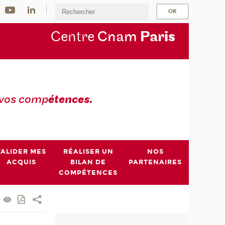
Centre
Cnam
Par
is
 vos comp
étences.
VALIDER MES
RÉALISER UN
NOS
ACQUIS
BILAN DE
PARTENAIRES
COMPÉTENCES