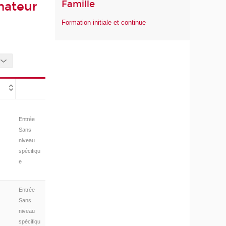
Famille
mateur
Formation initiale et continue
Entrée
Sans
niveau
spécifiqu
e
Entrée
Sans
niveau
spécifiqu