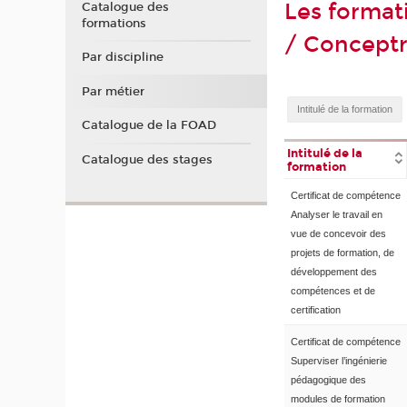
Les format
Catalogue des
formations
/ Conceptr
Par discipline
Par métier
Catalogue de la FOAD
Intitulé de la
Catalogue des stages
formation
Certificat de compétence
Analyser le travail en
vue de concevoir des
projets de formation, de
développement des
compétences et de
certification
Certificat de compétence
Superviser l’ingénierie
pédagogique des
modules de formation