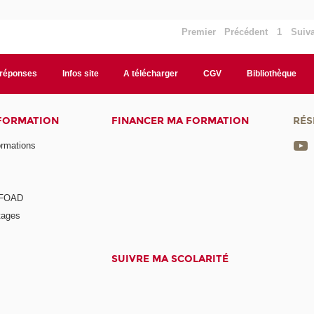
Premier
Précédent
1
Suiv
/réponses
Infos site
A télécharger
CGV
Bibliothèque
 FORMATION
FINANCER MA FORMATION
RÉS
ormations
a FOAD
tages
SUIVRE MA SCOLARITÉ