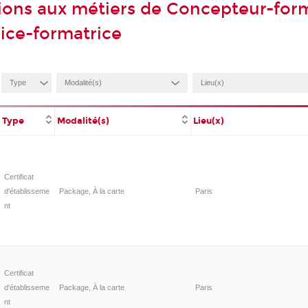
ions aux métiers de Concepteur-for
ice-formatrice
Type
Modalité(s)
Lieu(x)
Certificat
d'établisseme
Package, À la carte
Paris
nt
Certificat
d'établisseme
Package, À la carte
Paris
nt