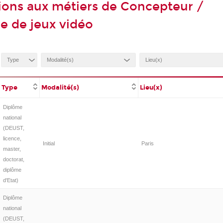
ions aux métiers de Concepteur /
e de jeux vidéo
Type
Modalité(s)
Lieu(x)
Diplôme
national
(DEUST,
licence,
Initial
Paris
master,
doctorat,
diplôme
d'Etat)
Diplôme
national
(DEUST,