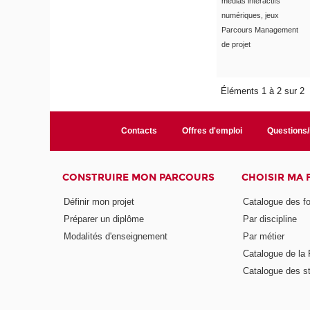
médias interactifs
numériques, jeux
Parcours Management
de projet
Éléments 1 à 2 sur 2
Contacts
Offres d'emploi
Questions
CONSTRUIRE MON PARCOURS
CHOISIR MA
Définir mon projet
Catalogue des f
Préparer un diplôme
Par discipline
Modalités d'enseignement
Par métier
Catalogue de l
Catalogue des s