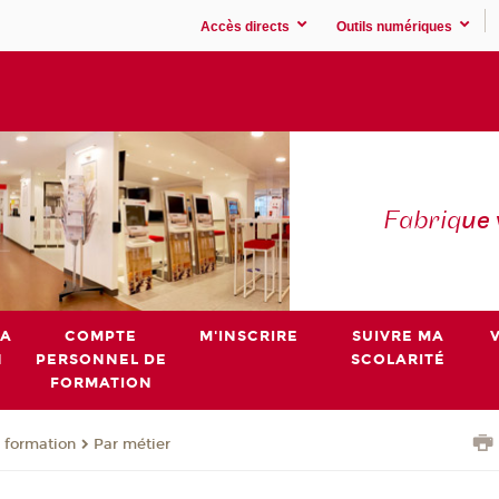
Accès directs
Outils numériques
Fabriq
ue
MA
COMPTE
M'INSCRIRE
SUIVRE MA
N
PERSONNEL DE
SCOLARITÉ
FORMATION
 formation
Par métier