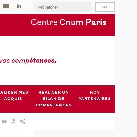
Centre
Cnam
Par
is
 vos comp
étences.
VALIDER MES
RÉALISER UN
NOS
ACQUIS
BILAN DE
PARTENAIRES
COMPÉTENCES