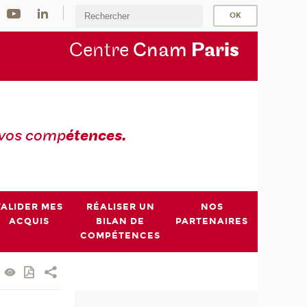
Centre
Cnam
Par
is
 vos comp
étences.
VALIDER MES
RÉALISER UN
NOS
ACQUIS
BILAN DE
PARTENAIRES
COMPÉTENCES