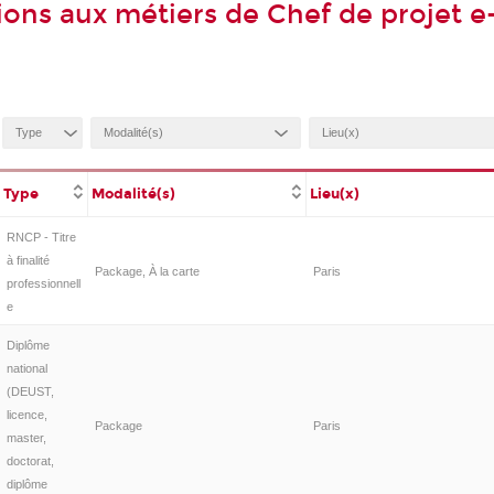
ions aux métiers de Chef de projet e
Type
Modalité(s)
Lieu(x)
RNCP - Titre
à finalité
Package, À la carte
Paris
professionnell
e
Diplôme
national
(DEUST,
licence,
Package
Paris
master,
doctorat,
diplôme