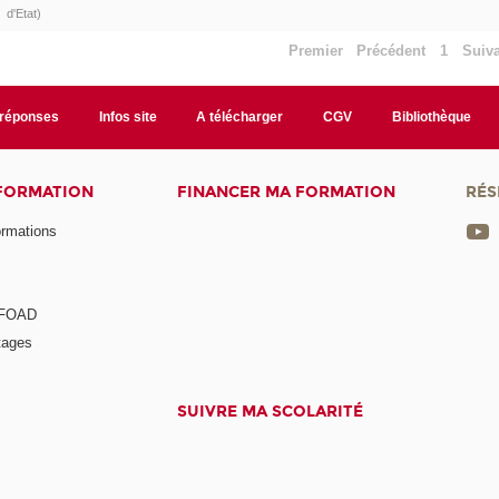
d'Etat)
Premier
Précédent
1
Suiv
/réponses
Infos site
A télécharger
CGV
Bibliothèque
 FORMATION
FINANCER MA FORMATION
RÉS
ormations
a FOAD
tages
SUIVRE MA SCOLARITÉ