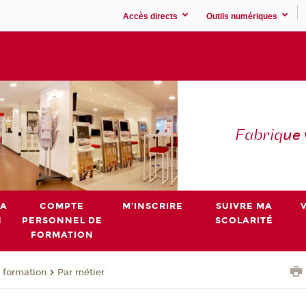
Accès directs
Outils numériques
Fabriq
ue
MA
COMPTE
M'INSCRIRE
SUIVRE MA
N
PERSONNEL DE
SCOLARITÉ
FORMATION
 formation
Par métier