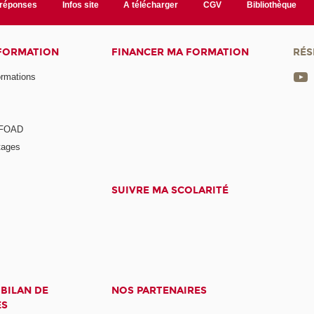
/réponses
Infos site
A télécharger
CGV
Bibliothèque
 FORMATION
FINANCER MA FORMATION
RÉS
ormations
a FOAD
tages
SUIVRE MA SCOLARITÉ
 BILAN DE
NOS PARTENAIRES
ES