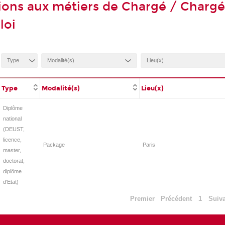
ions aux métiers de Chargé / Charg
loi
Type
Modalité(s)
Lieu(x)
Diplôme
national
(DEUST,
licence,
Package
Paris
master,
doctorat,
diplôme
d'Etat)
Premier
Précédent
1
Suiv