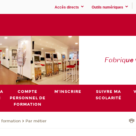
Accès directs
Outils numériques
Fabriq
ue
MA
COMPTE
M'INSCRIRE
SUIVRE MA
N
PERSONNEL DE
SCOLARITÉ
FORMATION
 formation
Par métier