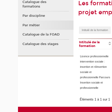
Les format
Catalogue des
formations
projet emp
Par discipline
Par métier
Catalogue de la FOAD
Intitulé de la
Catalogue des stages
formation
Licence professionnelle
intervention sociale :
insertion et réinsertion
sociale et
professionnelle Parcours
Insertion sociale et
professionnelle
Éléments 1 à 1 sur 1