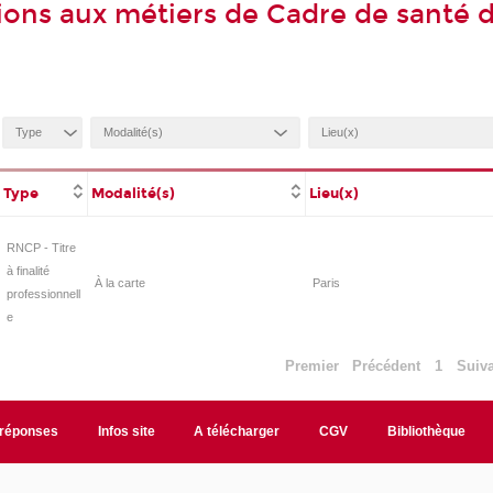
ions aux métiers de Cadre de santé d
Type
Modalité(s)
Lieu(x)
RNCP - Titre
à finalité
À la carte
Paris
professionnell
e
Premier
Précédent
1
Suiv
/réponses
Infos site
A télécharger
CGV
Bibliothèque