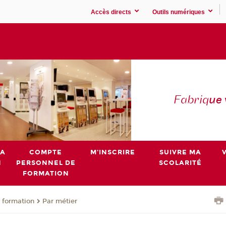
Accès directs
Outils numériques
Fabriq
ue
MA
COMPTE
M'INSCRIRE
SUIVRE MA
N
PERSONNEL DE
SCOLARITÉ
FORMATION
 formation
Par métier