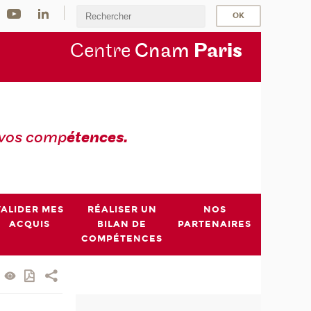
Centre
Cnam
Par
is
 vos comp
étences.
VALIDER MES
RÉALISER UN
NOS
ACQUIS
BILAN DE
PARTENAIRES
COMPÉTENCES