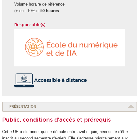
Volume horaire de référence
(+ ou - 10%) :
50 heures
Responsable(s)
École
du
numéri
et
de
l'IA
Accessible à distance
PRÉSENTATION
Public, conditions d’accès et prérequis
Cette UE à distance, qui se déroule entre avril et juin, nécessite d'être
inscrit au second semestre (février). Elle s'adresse prioritairement aux