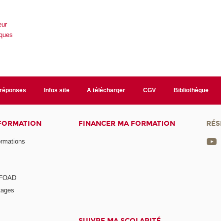
eur
ques
/réponses
Infos site
A télécharger
CGV
Bibliothèque
 FORMATION
FINANCER MA FORMATION
RÉS
ormations
a FOAD
tages
SUIVRE MA SCOLARITÉ