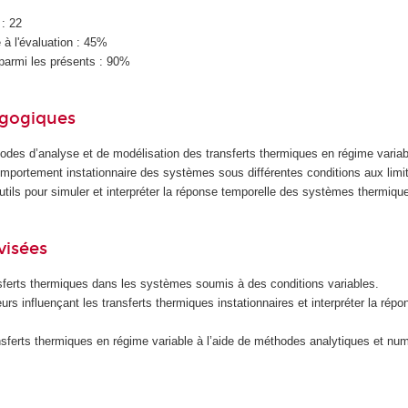
 : 22
à l'évaluation : 45%
parmi les présents : 90%
agogiques
odes d’analyse et de modélisation des transferts thermiques en régime varia
portement instationnaire des systèmes sous différentes conditions aux limi
outils pour simuler et interpréter la réponse temporelle des systèmes thermiqu
visées
sferts thermiques dans les systèmes soumis à des conditions variables.
teurs influençant les transferts thermiques instationnaires et interpréter la rép
nsferts thermiques en régime variable à l’aide de méthodes analytiques et nu