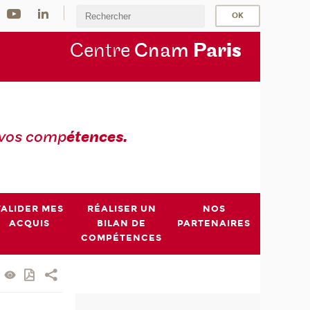
Centre
Cnam
Par
is
 vos comp
étences.
VALIDER MES
RÉALISER UN
NOS
ACQUIS
BILAN DE
PARTENAIRES
COMPÉTENCES