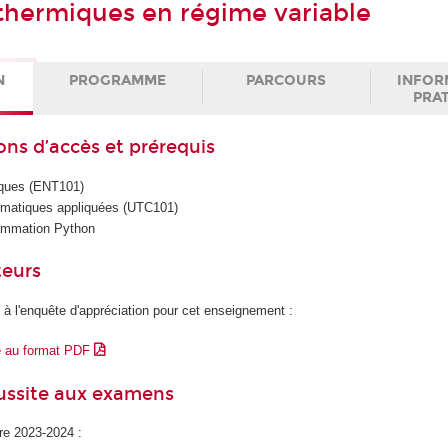
 thermiques en régime variable
N
PROGRAMME
PARCOURS
INFOR
PRA
ons d’accès et prérequis
iques (ENT101)
matiques appliquées (UTC101)
ammation Python
teurs
 à l'enquête d'appréciation pour cet enseignement :
e au format PDF
éussite aux examens
ire 2023-2024 :