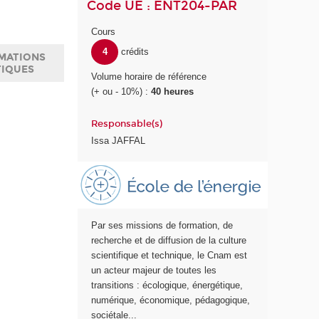
Code UE : ENT204-PAR
Cours
4
crédits
MATIONS
TIQUES
Volume horaire de référence
(+ ou - 10%) :
40 heures
Responsable(s)
Issa JAFFAL
E
c
o
l
Par ses missions de formation, de
e
recherche et de diffusion de la culture
E
scientifique et technique, le Cnam est
n
un acteur majeur de toutes les
e
transitions : écologique, énergétique,
r
numérique, économique, pédagogique,
g
sociétale...
i