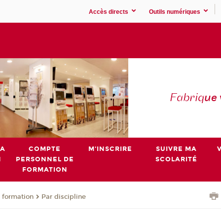
Accès directs
Outils numériques
Fabriq
ue
MA
COMPTE
M'INSCRIRE
SUIVRE MA
N
PERSONNEL DE
SCOLARITÉ
FORMATION
 formation
Par discipline