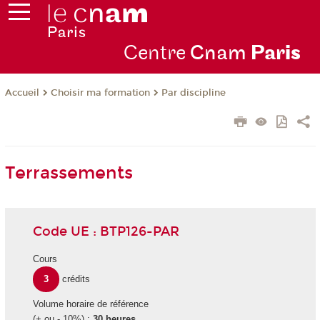
Centre
Cnam
Par
is
Choisir ma formation
Par discipline
Accueil
Terrassements
Code UE : BTP126-PAR
Cours
3
crédits
Volume horaire de référence
(+ ou - 10%) :
30 heures