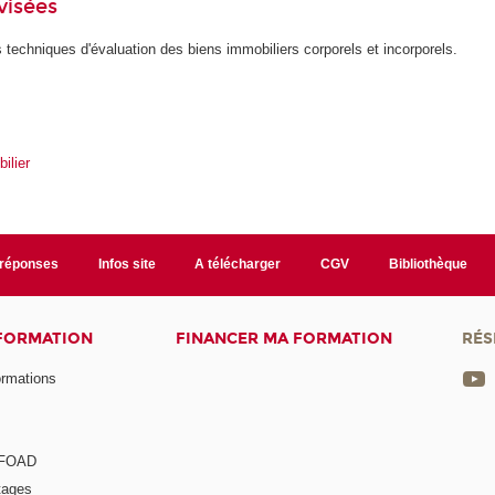
visées
es techniques d'évaluation des biens immobiliers corporels et incorporels.
ilier
/réponses
Infos site
A télécharger
CGV
Bibliothèque
 FORMATION
FINANCER MA FORMATION
RÉS
ormations
a FOAD
tages