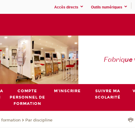
Accès directs
Outils numériques
Fabriq
ue
MA
COMPTE
M'INSCRIRE
SUIVRE MA
N
PERSONNEL DE
SCOLARITÉ
FORMATION
 formation
Par discipline