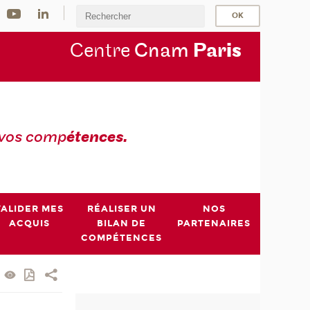
Centre
Cnam
Par
is
 vos comp
étences.
VALIDER MES
RÉALISER UN
NOS
ACQUIS
BILAN DE
PARTENAIRES
COMPÉTENCES