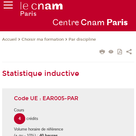
Centre
Cnam
Par
is
Choisir ma formation
Par discipline
Accueil
Statistique inductive
Code UE : EAR005-PAR
Cours
4
crédits
Volume horaire de référence
(+ ou - 10%) :
40 heures