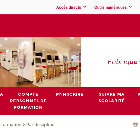
Accès directs
Outils numériques
Fabriq
ue
MA
COMPTE
M'INSCRIRE
SUIVRE MA
N
PERSONNEL DE
SCOLARITÉ
FORMATION
 formation
Par discipline