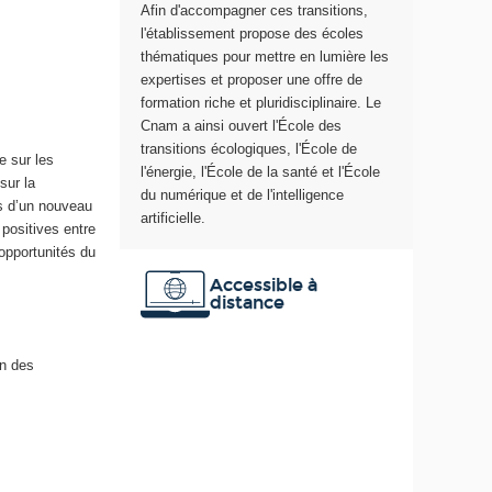
Afin d'accompagner ces transitions,
n
l'établissement propose des écoles
s
thématiques pour mettre en lumière les
i
expertises et proposer une offre de
t
formation riche et pluridisciplinaire. Le
i
Cnam a ainsi ouvert l'École des
o
transitions écologiques, l'École de
e sur les
n
l'énergie, l'École de la santé et l'École
sur la
s
du numérique et de l'intelligence
ns d’un nouveau
é
artificielle.
 positives entre
c
 opportunités du
o
.
l
Accessible à
o
distance
g
i
on des
q
u
e
s