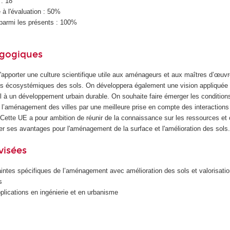
 : 18
à l'évaluation : 50%
parmi les présents : 100%
agogiques
 d'apporter une culture scientifique utile aux aménageurs et aux maîtres d’œuvr
ces écosystémiques des sols. On développera également une vision appliquée 
ol à un développement urbain durable. On souhaite faire émerger les conditio
e l’aménagement des villes par une meilleure prise en compte des interactions
. Cette UE a pour ambition de réunir de la connaissance sur les ressources et
er ses avantages pour l'aménagement de la surface et l'amélioration des sols
visées
aintes spécifiques de l’aménagement avec amélioration des sols et valorisati
s
lications en ingénierie et en urbanisme