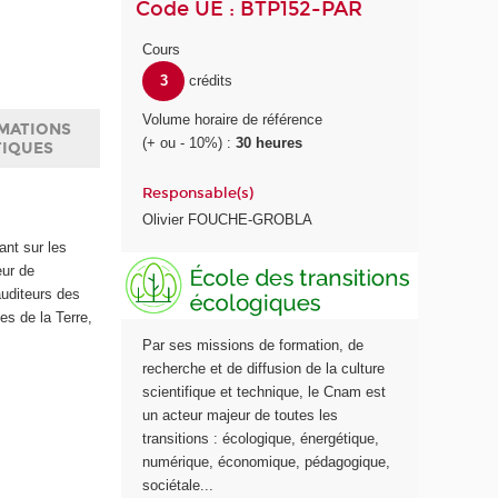
Code UE : BTP152-PAR
Cours
3
crédits
Volume horaire de référence
MATIONS
(+ ou - 10%) :
30 heures
TIQUES
Responsable(s)
Olivier FOUCHE-GROBLA
ant sur les
E
eur de
c
auditeurs des
o
s de la Terre,
l
Par ses missions de formation, de
e
recherche et de diffusion de la culture
d
scientifique et technique, le Cnam est
e
un acteur majeur de toutes les
s
transitions : écologique, énergétique,
t
numérique, économique, pédagogique,
r
sociétale...
a