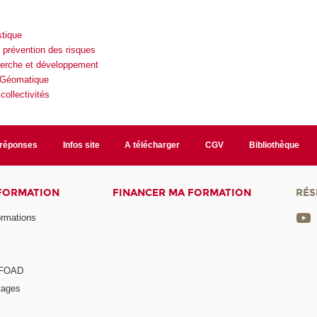
stique
 prévention des risques
herche et développement
 Géomatique
ollectivités
/réponses
Infos site
A télécharger
CGV
Bibliothèque
 FORMATION
FINANCER MA FORMATION
RÉS
ormations
a FOAD
tages