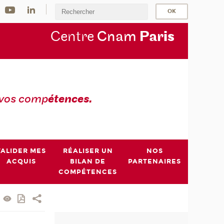
Centre
Cnam
Par
is
 vos comp
étences.
VALIDER MES
RÉALISER UN
NOS
ACQUIS
BILAN DE
PARTENAIRES
COMPÉTENCES