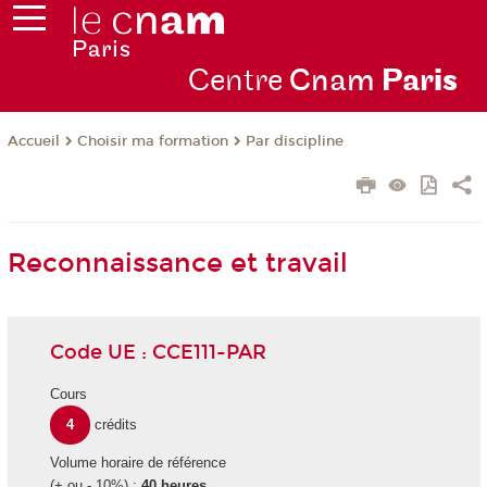
Centre
Cnam
Par
is
Choisir ma formation
Par discipline
Accueil
Reconnaissance et travail
Code UE : CCE111-PAR
Cours
4
crédits
Volume horaire de référence
(+ ou - 10%) :
40 heures