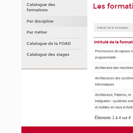
Les format
Catalogue des
formations
Par discipline
Par métier
Intitulé de la forma
Catalogue de la FOAD
Processeurs de signaux et
Catalogue des stages
programmable
Architecture des machine
Architectures des systèm
informatiques
Architecture, Patterns, et
Intégration : systèmes e
et mobiles en Java et Andr
Éléments 1 à 4 sur 4