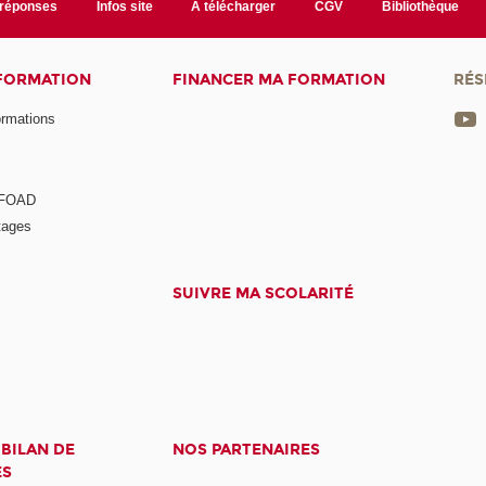
/réponses
Infos site
A télécharger
CGV
Bibliothèque
 FORMATION
FINANCER MA FORMATION
RÉS
ormations
a FOAD
tages
SUIVRE MA SCOLARITÉ
 BILAN DE
NOS PARTENAIRES
ES