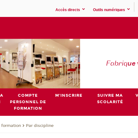
Accès directs
Outils numériques
Fabriq
ue
MA
COMPTE
M'INSCRIRE
SUIVRE MA
N
PERSONNEL DE
SCOLARITÉ
FORMATION
 formation
Par discipline