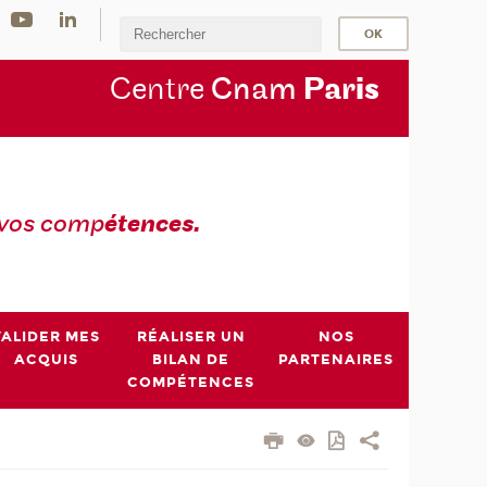
Centre
Cnam
Par
is
 vos comp
étences.
VALIDER MES
RÉALISER UN
NOS
ACQUIS
BILAN DE
PARTENAIRES
COMPÉTENCES