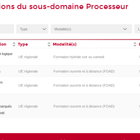
ions du sous-domaine Processeur
tion
Type
Modalité(s)
 logique
UE régionale
Formation hybride soir ou samedi
s
UE régionale
Formation ouverte et à distance (FOAD)
es
UE régionale
Formation ouverte et à distance (FOAD)
mbarqués
UE régionale
Formation ouverte et à distance (FOAD)
oid