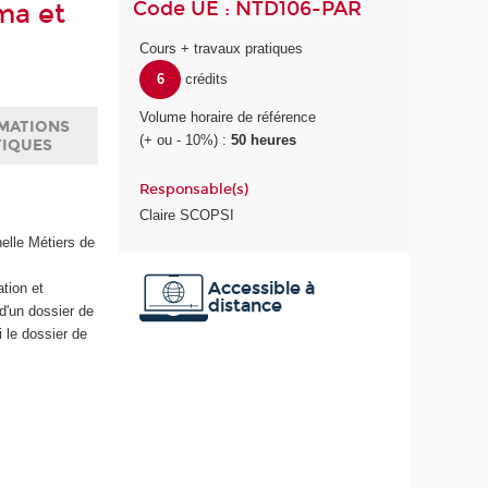
Code UE : NTD106-PAR
éma et
Cours + travaux pratiques
6
crédits
Volume horaire de référence
MATIONS
(+ ou - 10%) :
50 heures
TIQUES
Responsable(s)
Claire SCOPSI
elle Métiers de
Accessible à
ation et
distance
d'un dossier de
i le dossier de