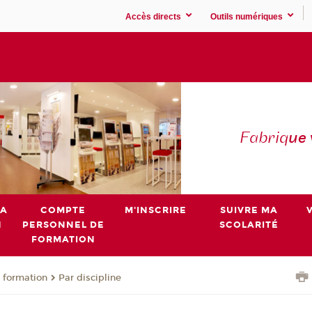
Accès directs
Outils numériques
Fabriq
ue
MA
COMPTE
M'INSCRIRE
SUIVRE MA
N
PERSONNEL DE
SCOLARITÉ
FORMATION
 formation
Par discipline