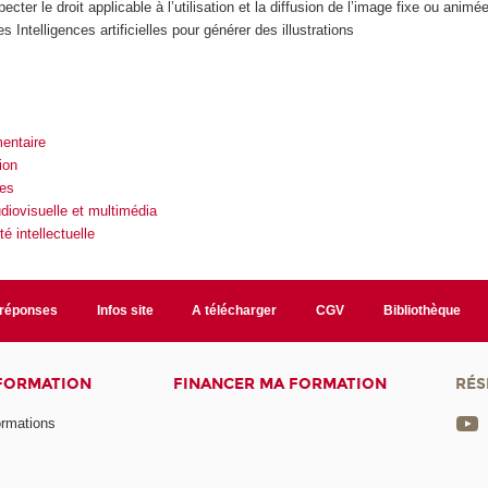
pecter le droit applicable à l’utilisation et la diffusion de l’image fixe ou animé
es Intelligences artificielles pour générer des illustrations
entaire
ion
es
iovisuelle et multimédia
té intellectuelle
/réponses
Infos site
A télécharger
CGV
Bibliothèque
 FORMATION
FINANCER MA FORMATION
RÉS
ormations