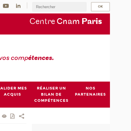
Centre
Cnam
Par
is
 vos comp
étences.
VALIDER MES
RÉALISER UN
NOS
ACQUIS
BILAN DE
PARTENAIRES
COMPÉTENCES