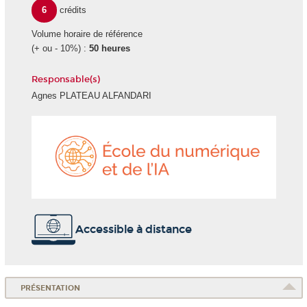
6
crédits
Volume horaire de référence
(+ ou - 10%) :
50 heures
Responsable(s)
Agnes PLATEAU ALFANDARI
École
du
numéri
et
de
l'IA
Accessible à distance
PRÉSENTATION