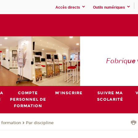
Accès directs
Outils numériques
Fabriq
ue
MA
COMPTE
M'INSCRIRE
SUIVRE MA
N
PERSONNEL DE
SCOLARITÉ
FORMATION
 formation
Par discipline