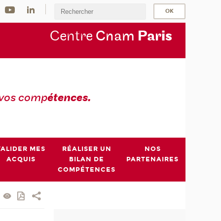
Centre
Cnam
Par
is
 vos comp
étences.
VALIDER MES
RÉALISER UN
NOS
ACQUIS
BILAN DE
PARTENAIRES
COMPÉTENCES