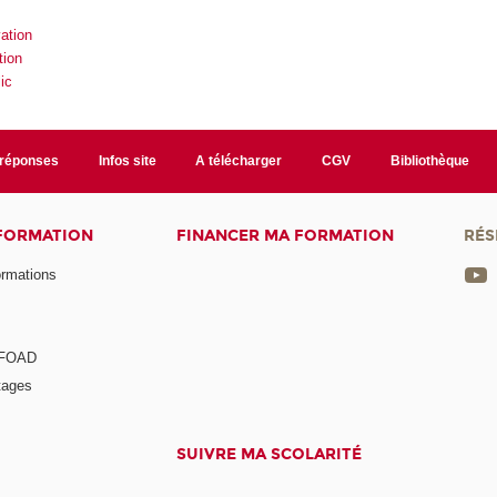
vation
tion
ic
/réponses
Infos site
A télécharger
CGV
Bibliothèque
 FORMATION
FINANCER MA FORMATION
RÉS
ormations
a FOAD
tages
SUIVRE MA SCOLARITÉ