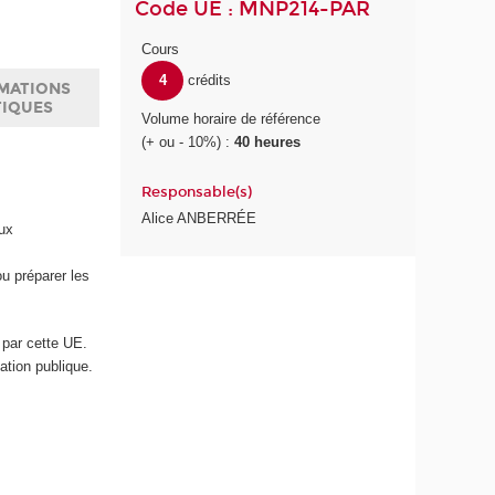
Code UE : MNP214-PAR
Cours
4
crédits
MATIONS
TIQUES
Volume horaire de référence
(+ ou - 10%) :
40 heures
Responsable(s)
Alice ANBERRÉE
aux
u préparer les
par cette UE.
tion publique.