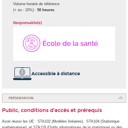
Volume horaire de référence
(+ ou - 10%) :
50 heures
Responsable(s)
École
de
la
Santé
Accessible à distance
PRÉSENTATION
Public, conditions d’accès et prérequis
Avoir réussi les UE : STA102 (Modèles linéaires), STA104 (Statistique
mathématique) et STA118 (Outils informatiques de la statistique) ou des