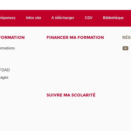
/réponses
Infos site
A télécharger
CGV
Bibliothèque
 FORMATION
FINANCER MA FORMATION
RÉS
ormations
a FOAD
tages
SUIVRE MA SCOLARITÉ