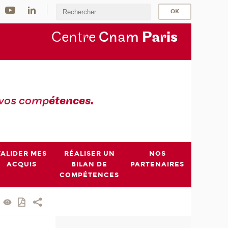
Centre
Cnam
Par
is
 vos comp
étences.
VALIDER MES
RÉALISER UN
NOS
ACQUIS
BILAN DE
PARTENAIRES
COMPÉTENCES