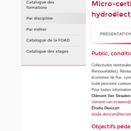
Micro-certi
Catalogue des
formations
hydroélectr
Par discipline
Par métier
PRÉSENTATIO
Catalogue de la FOAD
Catalogue des stages
Public, conditi
Collectivités territori
Renouvelables), Réseau
économes de flux, syndi
toute personne curieuse
Pour toutes informatio
Clément Van Straaten
clement.van-straaten
Élodie Denizart
elodie.denizart@lecna
Objectifs péd