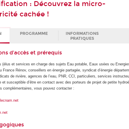
fication : Découvrez la micro-
icité cachée !
N
PROGRAMME
INFORMATIONS
PRATIQUES
ons d’accès et prérequis
ales (élus et services en charge des sujets Eau potable, Eaux usées ou Energie
 France Rénov, conseillers en énergie partagée, syndicat d’énergie départe
cats de rivière, agences de l’eau, PNR, CCI, particuliers, services instructe
 et susceptible d’être en contact avec des porteurs de projet de petite hydroé
ns complémentaires, vous pouvez contacter :
@lecnam.net
m.net
agogiques