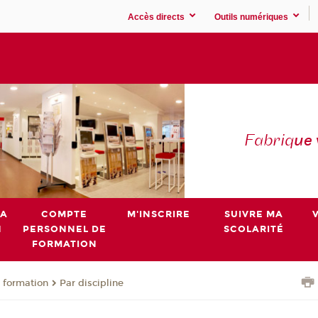
Accès directs
Outils numériques
Fabriq
ue
MA
COMPTE
M'INSCRIRE
SUIVRE MA
N
PERSONNEL DE
SCOLARITÉ
FORMATION
 formation
Par discipline