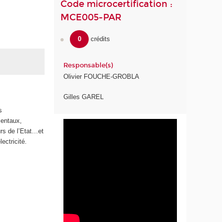
Code microcertification :
MCE005-PAR
0
crédits
Responsable(s)
Olivier FOUCHE-GROBLA
Gilles GAREL
s
mentaux,
urs de l’Etat…et
lectricité.