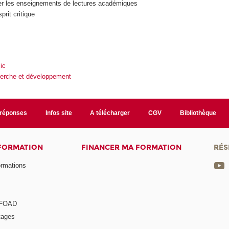
rer les enseignements de lectures académiques
rit critique
ic
herche et développement
/réponses
Infos site
A télécharger
CGV
Bibliothèque
 FORMATION
FINANCER MA FORMATION
RÉS
ormations
a FOAD
tages