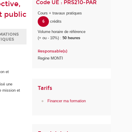
Code UE : PRS210-PAR
ctive,
 public
Cours + travaux pratiques
6
crédits
Volume horaire de référence
MATIONS
(+ ou - 10%) :
50 heures
TIQUES
Responsable(s)
Regine MONTI
ion et
lisé une
Tarifs
e mission et
Financer ma formation