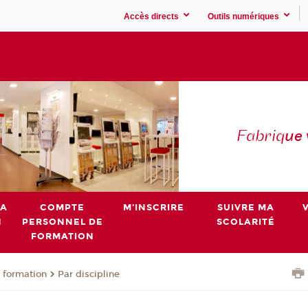
Accès directs
Outils numériques
Fabriq
ue
MA
COMPTE
M'INSCRIRE
SUIVRE MA
N
PERSONNEL DE
SCOLARITÉ
FORMATION
 formation
Par discipline