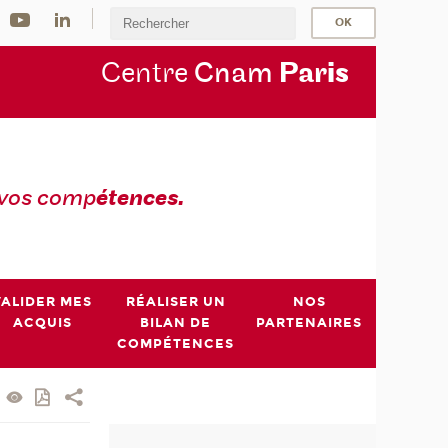
Centre
Cnam
Par
is
 vos comp
étences.
VALIDER MES
RÉALISER UN
NOS
ACQUIS
BILAN DE
PARTENAIRES
COMPÉTENCES