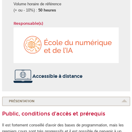
Volume horaire de référence
(+ ou - 10%) :
50 heures
Responsable(s)
École
du
numéri
et
de
l'IA
Accessible à distance
PRÉSENTATION
Public, conditions d’accès et prérequis
Il est fortement conseillé d'avoir des bases de programmation, mais les
premiers cours sont très progressifs et il est possible de parvenir à un