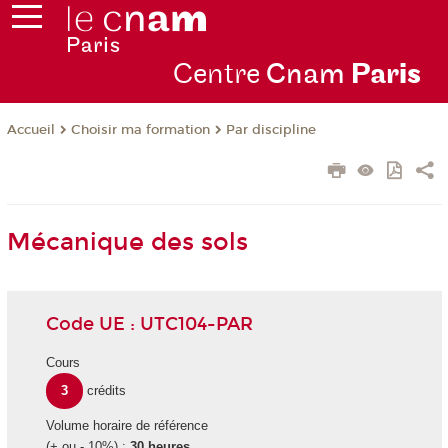
Centre
Cnam
Par
is
Choisir ma formation
Par discipline
Accueil
Mécanique des sols
Code UE : UTC104-PAR
Cours
3
crédits
Volume horaire de référence
(+ ou - 10%) :
30 heures