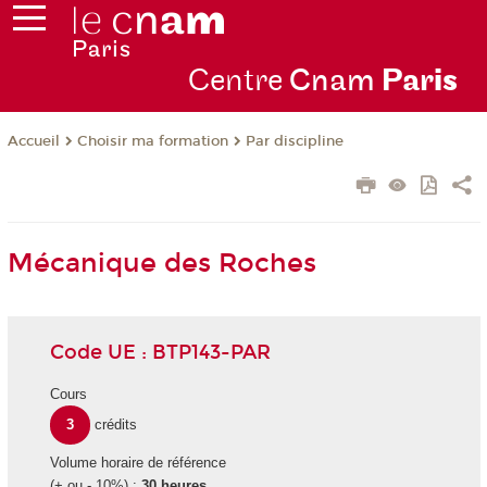
Centre
Cnam
Par
is
Choisir ma formation
Par discipline
Accueil
Mécanique des Roches
Code UE : BTP143-PAR
Cours
3
crédits
Volume horaire de référence
(+ ou - 10%) :
30 heures