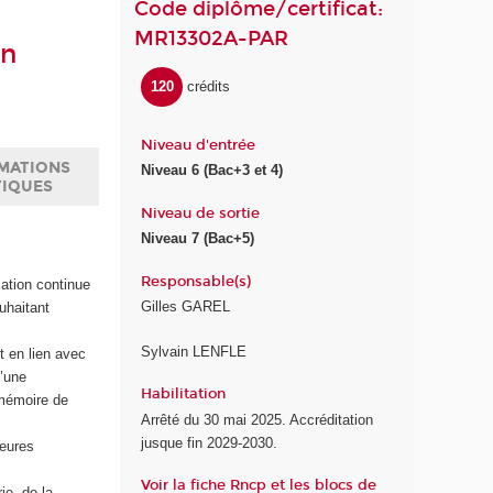
Code diplôme/certificat:
MR13302A-PAR
on
120
crédits
Niveau d'entrée
MATIONS
Niveau 6 (Bac+3 et 4)
TIQUES
Niveau de sortie
Niveau 7 (Bac+5)
Responsable(s)
ation continue
Gilles GAREL
uhaitant
Sylvain LENFLE
t en lien avec
d’une
Habilitation
 mémoire de
Arrêté du 30 mai 2025. Accréditation
jusque fin 2029-2030.
leures
Voir la fiche Rncp et les blocs de
ie, de la