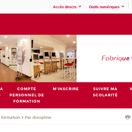
Accès directs
Outils numériques
Fabriq
ue
MA
COMPTE
M'INSCRIRE
SUIVRE MA
N
PERSONNEL DE
SCOLARITÉ
FORMATION
 formation
Par discipline