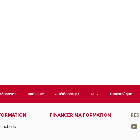
/réponses
Infos site
A télécharger
CGV
Bibliothèque
 FORMATION
FINANCER MA FORMATION
RÉS
ormations