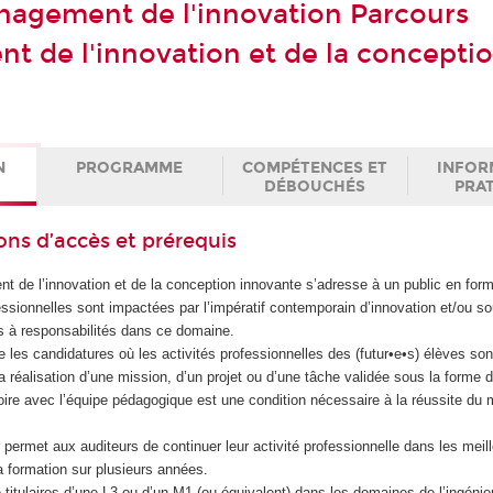
agement de l'innovation Parcours
 de l'innovation et de la concepti
N
PROGRAMME
COMPÉTENCES ET
INFOR
DÉBOUCHÉS
PRA
ons d’accès et prérequis
 de l’innovation et de la conception innovante s’adresse à un public en form
essionnelles sont impactées par l’impératif contemporain d’innovation et/ou so
s à responsabilités dans ce domaine.
 les candidatures où les activités professionnelles des (futur•e•s) élèves son
La réalisation d’une mission, d’un projet ou d’une tâche validée sous la forme 
re avec l’équipe pédagogique est une condition nécessaire à la réussite du
permet aux auditeurs de continuer leur activité professionnelle dans les meil
la formation sur plusieurs années.
 titulaires d’une L3 ou d’un M1 (ou équivalent) dans les domaines de l’ingénier