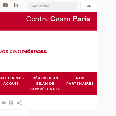
Centre
Cnam
Par
is
 vos comp
étences.
VALIDER MES
RÉALISER UN
NOS
ACQUIS
BILAN DE
PARTENAIRES
COMPÉTENCES