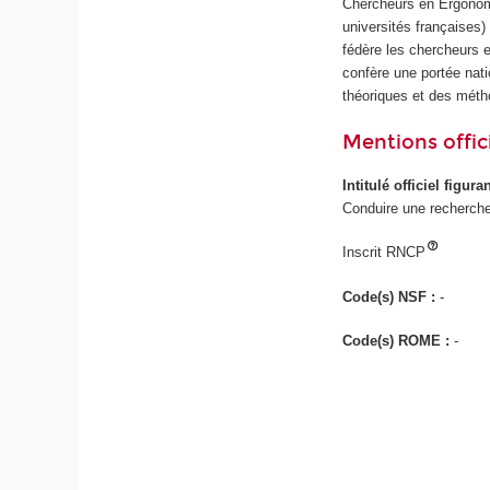
Chercheurs en Ergonom
universités françaises
fédère les chercheurs 
confère une portée nati
théoriques et des méth
Mentions offici
Intitulé officiel figur
Conduire une recherch
Inscrit RNCP
Code(s) NSF :
-
Code(s) ROME :
-