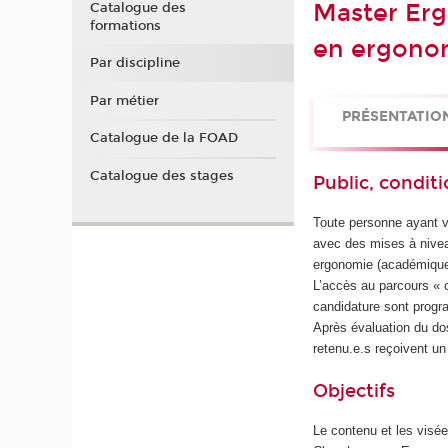
Master Er
Catalogue des
formations
en ergono
Par discipline
Par métier
PRÉSENTATIO
Catalogue de la FOAD
Catalogue des stages
Public, conditi
Toute personne ayant v
avec des mises à nivea
ergonomie (académique
L’accès au parcours « 
candidature sont progr
Après évaluation du do
retenu.e.s reçoivent un
Objectifs
Le contenu et les visé