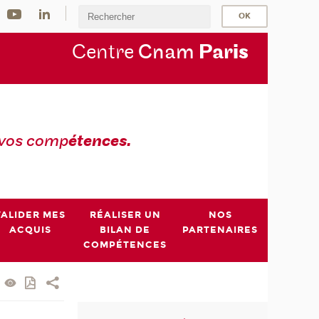
Centre
Cnam
Par
is
 vos comp
étences.
VALIDER MES
RÉALISER UN
NOS
ACQUIS
BILAN DE
PARTENAIRES
COMPÉTENCES