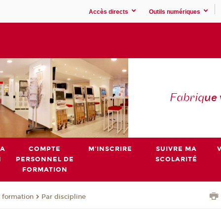
Accès directs
Outils numériques
Fabriq
ue
MA
COMPTE
M'INSCRIRE
SUIVRE MA
N
PERSONNEL DE
SCOLARITÉ
FORMATION
 formation
Par discipline