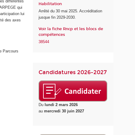
s différentes
Habilitation
d
e (ARPEGE qui
Arrêté du 30 mai 2025. Accréditation
e
ticipation lui
jusque fin 2029-2030.
l
lité des axes
a
Voir la fiche Rncp et les blocs de
S
compétences
a
38544
n
t
e Parcours
é
Candidatures 2026-2027
Du
lundi 2 mars 2026
au
mercredi 30 juin 2027