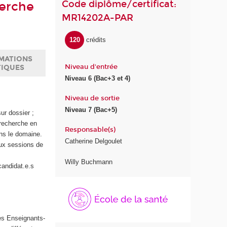
Code diplôme/certificat:
erche
MR14202A-PAR
120
crédits
MATIONS
Niveau d'entrée
TIQUES
Niveau 6 (Bac+3 et 4)
Niveau de sortie
Niveau 7 (Bac+5)
ur dossier ;
 recherche en
Responsable(s)
ns le domaine.
Catherine Delgoulet
eux sessions de
Willy Buchmann
candidat.e.s
É
c
o
l
des Enseignants-
e