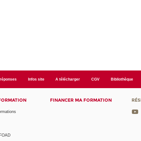
/réponses
Infos site
A télécharger
CGV
Bibliothèque
 FORMATION
FINANCER MA FORMATION
RÉS
ormations
a FOAD