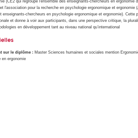
ie (CE2 qui regroupe l'ensemble des enseignants-chercheurs en ergonomie de
) et l'association pour la recherche en psychologie ergonomique et ergonomi
et enseignants-chercheurs en psychologie ergonomique et ergonomie). Cette par
onale et donne à voir aux participants, dans une perspective critique, la plura
odologies en développement tant au niveau national qu’international
elles
ant sur le diplôme :
Master Sciences humaines et sociales mention Ergonomi
e en ergonomie