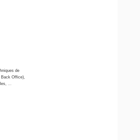
chniques de
 Back Office),
es, ...