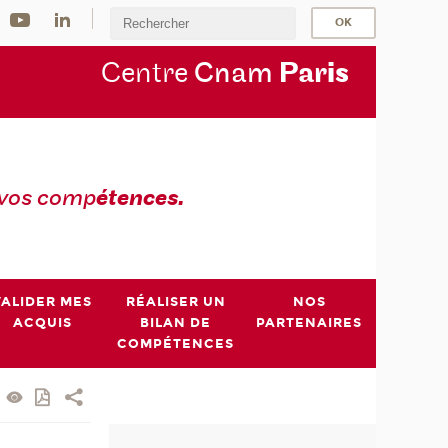
Centre
Cnam
Par
is
 vos comp
étences.
VALIDER MES
RÉALISER UN
NOS
ACQUIS
BILAN DE
PARTENAIRES
COMPÉTENCES