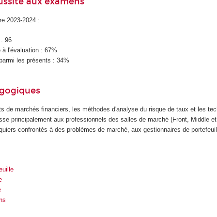
éussite aux examens
ire 2023-2024 :
 : 96
à l'évaluation : 67%
parmi les présents : 34%
agogiques
nts de marchés financiers, les méthodes d'analyse du risque de taux et les te
esse principalement aux professionnels des salles de marché (Front, Middle et
quiers confrontés à des problèmes de marché, aux gestionnaires de portefeuill
uille
e
e
ns