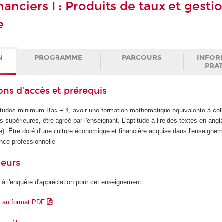
anciers I : Produits de taux et gesti
e
N
PROGRAMME
PARCOURS
INFOR
PRA
ons d’accès et prérequis
d'études minimum Bac + 4, avoir une formation mathématique équivalente à cell
 supérieures, être agréé par l'enseignant. L'aptitude à lire des textes en angla
e). Être doté d'une culture économique et financière acquise dans l'enseignem
ence professionnelle.
teurs
 à l'enquête d'appréciation pour cet enseignement :
e au format PDF