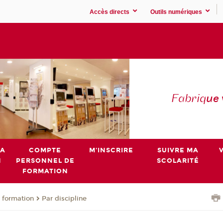
Accès directs
Outils numériques
Fabriq
ue
MA
COMPTE
M'INSCRIRE
SUIVRE MA
N
PERSONNEL DE
SCOLARITÉ
FORMATION
 formation
Par discipline