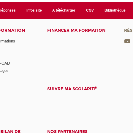
/réponses
Infos site
A télécharger
CGV
Bibliothèque
 FORMATION
FINANCER MA FORMATION
RÉS
ormations
a FOAD
tages
SUIVRE MA SCOLARITÉ
 BILAN DE
NOS PARTENAIRES