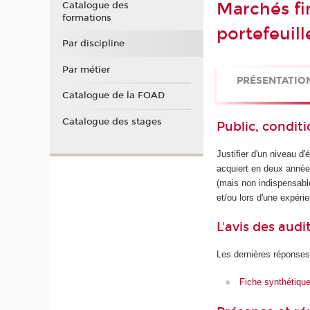
Marchés fin
Catalogue des
formations
portefeuill
Par discipline
Par métier
PRÉSENTATIO
Catalogue de la FOAD
Catalogue des stages
Public, conditi
Justifier d'un niveau 
acquiert en deux années
(mais non indispensabl
et/ou lors d'une expéri
L'avis des audi
Les dernières réponses
Fiche synthétiqu