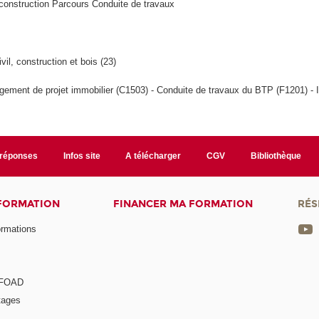
 construction Parcours Conduite de travaux
vil, construction et bois (23)
ement de projet immobilier (C1503) - Conduite de travaux du BTP (F1201) - I
/réponses
Infos site
A télécharger
CGV
Bibliothèque
 FORMATION
FINANCER MA FORMATION
RÉS
ormations
a FOAD
tages