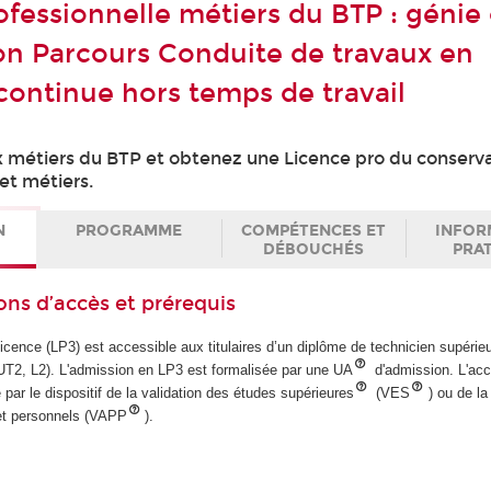
fessionnelle métiers du BTP : génie c
on Parcours Conduite de travaux en
continue hors temps de travail
métiers du BTP et obtenez une Licence pro du conserva
 et métiers.
N
PROGRAMME
COMPÉTENCES ET
INFOR
DÉBOUCHÉS
PRA
ons d’accès et prérequis
icence (LP3) est accessible aux titulaires d’un diplôme de technicien supéri
2, L2). L'admission en LP3 est formalisée par une UA
d'admission. L'ac
 par le dispositif de la validation des études supérieures
(VES
) ou de la
et personnels (VAPP
).