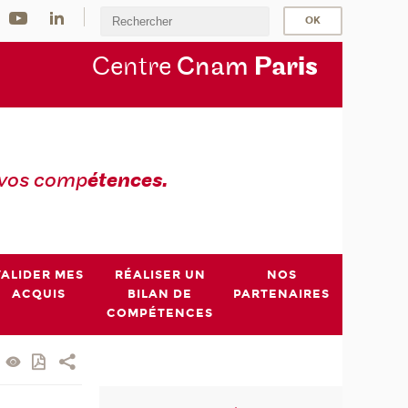
Centre
Cnam
Par
is
 vos comp
étences.
VALIDER MES
RÉALISER UN
NOS
ACQUIS
BILAN DE
PARTENAIRES
COMPÉTENCES