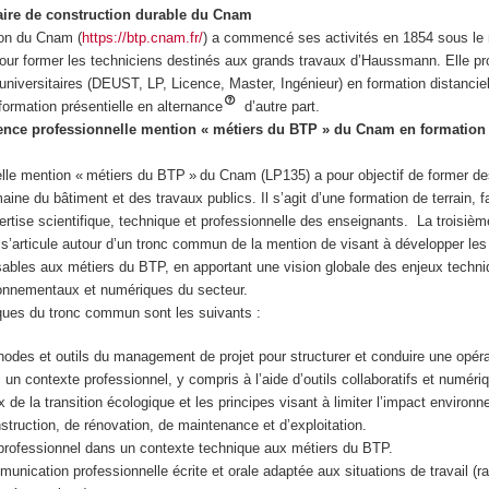
haire de construction durable du Cnam
ion du Cnam (
https://btp.cnam.fr/
) a commencé ses activités en 1854 sous le
 pour former les techniciens destinés aux grands travaux d’Haussmann. Elle p
iversitaires (DEUST, LP, Licence, Master, Ingénieur) en formation distanciel
 formation présentielle en alternance
d’autre part.
cence professionnelle mention « métiers du BTP » du Cnam en formation 
elle mention « métiers du BTP » du Cnam (LP135) a pour objectif de former d
ine du bâtiment et des travaux publics. Il s’agit d’une formation de terrain, f
ertise scientifique, technique et professionnelle des enseignants. La troisiè
e s’articule autour d’un tronc commun de la mention de visant à développer l
sables aux métiers du BTP, en apportant une vision globale des enjeux techni
ronnementaux et numériques du secteur.
iques du tronc commun sont les suivants :
hodes et outils du management de projet pour structurer et conduire une opéra
 un contexte professionnel, y compris à l’aide d’outils collaboratifs et numér
x de la transition écologique et les principes visant à limiter l’impact environ
struction, de rénovation, de maintenance et d’exploitation.
s professionnel dans un contexte technique aux métiers du BTP.
unication professionnelle écrite et orale adaptée aux situations de travail (ra