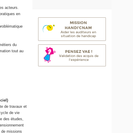
des acteurs.
pratiques en
MISSION
problématique
HANDI'CNAM
Aider les auditeurs en
situation de handicap
métiers du
mation tout au
PENSEZ VAE !
Validation des acquis de
l'expérience
ciel)
te de travaux et
cycle de vie
ge des études,
dimensionnement
e de missions