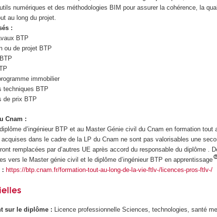
utils numériques et des méthodologies BIM pour assurer la cohérence, la quali
t au long du projet.
sés :
ravaux BTP
n ou de projet BTP
s BTP
BTP
programme immobilier
s techniques BTP
s de prix BTP
au Cnam :
iplôme d’ingénieur BTP et au Master Génie civil du Cnam en formation tout a
 acquises dans le cadre de la LP du Cnam ne sont pas valorisables une seco
seront remplacées par d’autres UE après accord du responsable du diplôme . D
s vers le Master génie civil et le diplôme d’ingénieur BTP en apprentissage
 :
https://btp.cnam.fr/formation-tout-au-long-de-la-vie-ftlv-/licences-pros-ftlv-/
elles
ant sur le diplôme :
Licence professionnelle Sciences, technologies, santé me