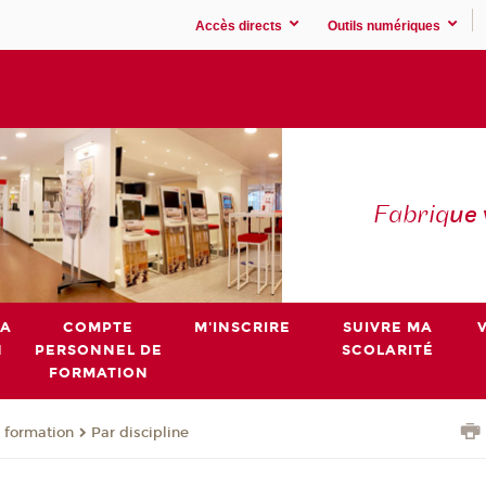
Accès directs
Outils numériques
Fabriq
ue
MA
COMPTE
M'INSCRIRE
SUIVRE MA
N
PERSONNEL DE
SCOLARITÉ
FORMATION
 formation
Par discipline