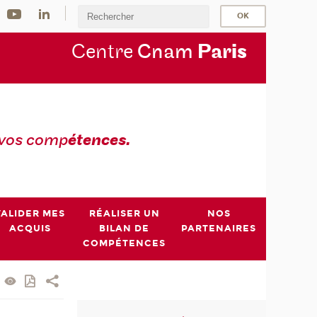
Centre
Cnam
Par
is
 vos comp
étences.
VALIDER MES
RÉALISER UN
NOS
ACQUIS
BILAN DE
PARTENAIRES
COMPÉTENCES