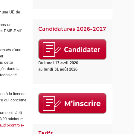
er une UE de
dans un
Candidatures 2026-2027
 des PME-PMI"
spensés d'une
er
is cette
Du
lundi 13 avril 2026
agés dans la
au
lundi 31 août 2026
technicité
on à la licence
e qui concerne
nce sont à 3).
10/20 minimum.
udit-controle-
Tarifs