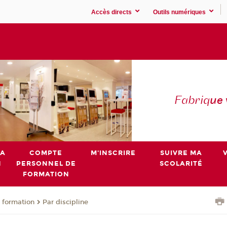
Accès directs
Outils numériques
Fabriq
ue
MA
COMPTE
M'INSCRIRE
SUIVRE MA
N
PERSONNEL DE
SCOLARITÉ
FORMATION
 formation
Par discipline