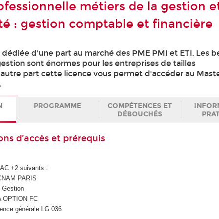
fessionnelle métiers de la gestion et
té : gestion comptable et financière
t dédiée d'une part au marché des PME PMI et ETI. Les b
estion sont énormes pour les entreprises de tailles
'autre part cette licence vous permet d'accéder au Mas
.
N
PROGRAMME
COMPÉTENCES ET
INFOR
DÉBOUCHÉS
PRA
ons d’accès et prérequis
 BAC +2 suivants :
CNAM PARIS
 Gestion
EA OPTION FC
icence générale LG 036