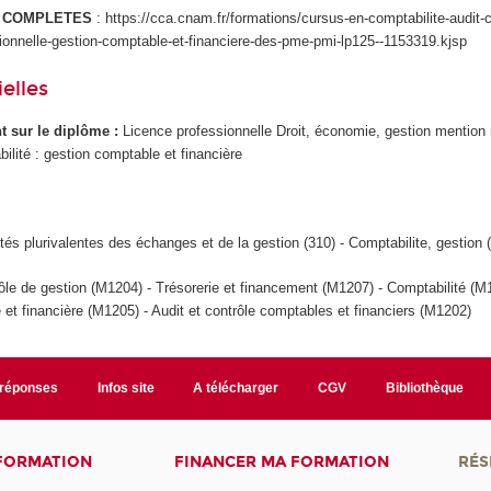
S COMPLETES
: https://cca.cnam.fr/formations/cursus-en-comptabilite-audit-c
sionnelle-gestion-comptable-et-financiere-des-pme-pmi-lp125--1153319.kjsp
elles
ant sur le diplôme :
Licence professionnelle Droit, économie, gestion mention 
bilité : gestion comptable et financière
tés plurivalentes des échanges et de la gestion (310) - Comptabilite, gestion 
ôle de gestion (M1204) - Trésorerie et financement (M1207) - Comptabilité (M
e et financière (M1205) - Audit et contrôle comptables et financiers (M1202)
/réponses
Infos site
A télécharger
CGV
Bibliothèque
 FORMATION
FINANCER MA FORMATION
RÉS