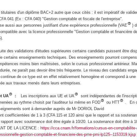
 titulaires d'un diplôme BAC+2 autre que ceux cités : il est impératif de valid
CFA 041 (Ex : CFA 040) "Gestion comptable et fiscale de l'entreprise".
sse aussi aux personnes justifiant d'une expérience professionnelle (VAE
) 
ompatible avec la licence professionnelle "Gestion comptable et financière
).
 suite des validations d'études supérieures certains candidats puissent être di
té de certains enseignements techniques. Des enseignements pourront compens
pétences moins bien maîtrisées, selon le cursus professionnel antérieur. Ma
a durée, ne paraît pas devoir être très fréquente. Le niveau des candidats eng
continue de ce type est en effet relativement homogène et correspond à une 
iée aux travaux menés dans leurs entreprises.
et UA
:
Les inscriptions aux UE et UA
sont indépendantes de l'inscripti
menées au rythme choisit par l'auditeur lui même en FOD
ou HTT
. En c
renseignements sont à demander auprès de Mr DORIOL David
t coefficientées de 1 à 3 (CFA 115 et 120 ainsi que le rapport et sa soutena
 rapport avec soutenance doit être égale à 10/20. La soutenance doit être à 
NT DE LA LICENCE :
https://cca.cnam.fr/formations/cursus-en-comptabilite-a
fessionnelle-gestion-comptable-et-financiere-des-pme-pmi-lp125--1153319.kjsp