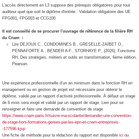
L'accès directement en L3 suppose des prérequis obligatoires pour tout
auditeur quel que soit le diplôme d'entrée : Validation obligatoire des UE
FPG001, FPG003 et CCG100
Il est conseillé de se procurer l'ouvrage de référence de la filière RH
du Cnam :
Lire DEJOUX C., CONDOMINES B., GRESELLE-ZAÏBET O.,
PENNAFORTE A., BENDER A-F., STORHAYE P., (2026), Fonctions
RH, Des stratégies, métiers et outils en transformation, 6ème édition,
Pearsan.
Une expérience professionnelle d’un an minimum dans la fonction RH en
management ou en gestion de projet est nécessaire pour obtenir le
diplôme, validé par un rapport d’activité professionnelle. À défaut un stage
de 6 mois sera exigé et validé par un rapport de stage. Lien pour se
renseigner et faire une demande de convention de stage
https://www.cnam-paris.fr/suivre-ma-scolarite/demander-une-convention-
de-stage-hors-formations-gerees-par-les-epn-et-cnam-entreprises-
-177596.kjsp
Une fiche de méthode pour la rédaction du rapport est disponible
ici
ou