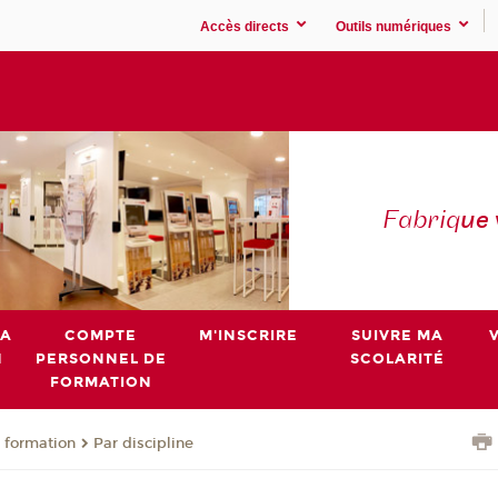
Accès directs
Outils numériques
Fabriq
ue
MA
COMPTE
M'INSCRIRE
SUIVRE MA
N
PERSONNEL DE
SCOLARITÉ
FORMATION
 formation
Par discipline