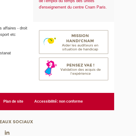
de l'emploi du temps des unités
d'enseignement du centre Cnam Paris.
 affaires - droit
nsport etc
MISSION
HANDI'CNAM
Aider les auditeurs en
situation de handicap
istanat
PENSEZ VAE !
Validation des acquis de
l'expérience
Plan de site
Accessibilité: non conforme
EAUX SOCIAUX