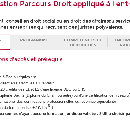
tion Parcours Droit appliqué à l'ent
-conseil en droit social ou en droit des affairesau servi
es entreprises qui recrutent des juristes polyvalents.
N
PROGRAMME
COMPÉTENCES ET
INFOR
DÉBOUCHÉS
PRA
ons d’accès et prérequis
e à Bac ou équivalent.
direct en L3 sont les suivantes :
es 120 crédits des L1 et L2 d'une licence DEG ou SHS;
'un diplôme Bac+2 (Diplôme du Cnam ou autre) ou d'une certification de niveau 5
re national des certifications professionnelles ou reconnue équivalente ;
iveau de formation Bac+2 (VES
).
personnes n'ayant aucune formation juridique validée : 2 UE à choisir p