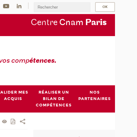
Centre
Cnam
Par
is
 vos comp
étences.
VALIDER MES
RÉALISER UN
NOS
ACQUIS
BILAN DE
PARTENAIRES
COMPÉTENCES