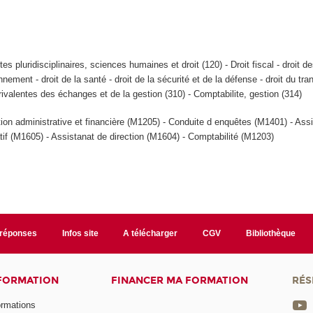
tes pluridisciplinaires, sciences humaines et droit (120) - Droit fiscal - droit des
onnement - droit de la santé - droit de la sécurité et de la défense - droit du tra
urivalentes des échanges et de la gestion (310) - Comptabilite, gestion (314)
tion administrative et financière (M1205) - Conduite d enquêtes (M1401) - Ass
tif (M1605) - Assistanat de direction (M1604) - Comptabilité (M1203)
/réponses
Infos site
A télécharger
CGV
Bibliothèque
 FORMATION
FINANCER MA FORMATION
RÉS
ormations