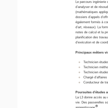
Le parcours ingénierie 
d’analyser et de résoud
(mathématiques appliqu
dossiers d’appels d’offr
également formés à con
d’art, réseaux). La fo
notes de calcul et la p
planification des trava
d’exécution et de coord
Principaux métiers vi
Technicien étude
Technicien méth
Technicien étude
Chargé d’affaire
Conducteur de tr
Poursuites d'études
La L3 donne accès au d
vie. Des passerelles so
apprentissage
.