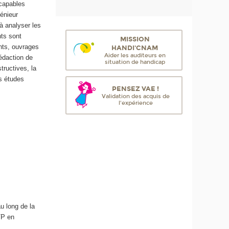
 capables
génieur
à analyser les
nts sont
MISSION
nts, ouvrages
HANDI'CNAM
Aider les auditeurs en
édaction de
situation de handicap
tructives, la
es études
PENSEZ VAE !
Validation des acquis de
l'expérience
u long de la
TP en