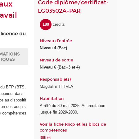
Code diplôme/certificat:
vaux
LG03502A-PAR
avail
180
crédits
licence du
Niveau d'entrée
Niveau 4 (Bac)
MATIONS
TIQUES
Niveau de sortie
Niveau 6 (Bac+3 et 4)
Responsable(s)
Magdalini TITIRLA
ur du BTP (BTS,
upérieur dans
Habilitation
e au dispositif
Arrêté du 30 mai 2025. Accréditation
tion des acquis
jusque fin 2029-2030.
les compétences
Voir la fiche Rncp et les blocs de
compétences
38976