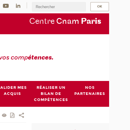
Centre
Cnam
Par
is
 vos comp
étences.
VALIDER MES
RÉALISER UN
NOS
ACQUIS
BILAN DE
PARTENAIRES
COMPÉTENCES