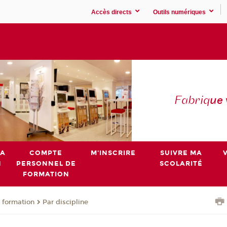
Accès directs
Outils numériques
Fabriq
ue
MA
COMPTE
M'INSCRIRE
SUIVRE MA
N
PERSONNEL DE
SCOLARITÉ
FORMATION
 formation
Par discipline