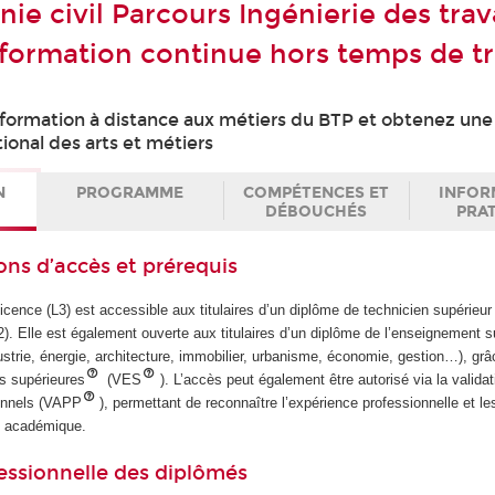
ie civil Parcours Ingénierie des tra
 formation continue hors temps de tr
ormation à distance aux métiers du BTP et obtenez une 
ional des arts et métiers
N
PROGRAMME
COMPÉTENCES ET
INFOR
DÉBOUCHÉS
PRA
ons d’accès et prérequis
icence (L3) est accessible aux titulaires d’un diplôme de technicien supérie
 Elle est également ouverte aux titulaires d’un diplôme de l’enseignement s
strie, énergie, architecture, immobilier, urbanisme, économie, gestion…), grâc
es supérieures
(VES
). L’accès peut également être autorisé via la valida
sonnels (VAPP
), permettant de reconnaître l’expérience professionnelle et 
e académique.
essionnelle des diplômés