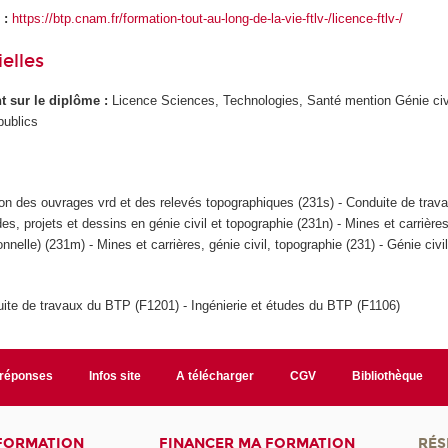
 :
https://btp.cnam.fr/formation-tout-au-long-de-la-vie-ftlv-/licence-ftlv-/
elles
ant sur le diplôme :
Licence Sciences, Technologies, Santé mention Génie civ
publics
on des ouvrages vrd et des relevés topographiques (231s) - Conduite de trav
des, projets et dessins en génie civil et topographie (231n) - Mines et carrières,
onnelle) (231m) - Mines et carrières, génie civil, topographie (231) - Génie civi
ite de travaux du BTP (F1201) - Ingénierie et études du BTP (F1106)
/réponses
Infos site
A télécharger
CGV
Bibliothèque
 FORMATION
FINANCER MA FORMATION
RÉS