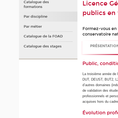
Licence Gén
Catalogue des
formations
publics en
Par discipline
Par métier
Formez-vous en f
conservatoire nat
Catalogue de la FOAD
PRÉSENTATIO
Catalogue des stages
Public, conditi
La troisième année de l
DUT, DEUST, BUT2, L2).
d’autres domaines (indu
de validation des étud
professionnels et per
acquises hors du cadr
Évolution prof