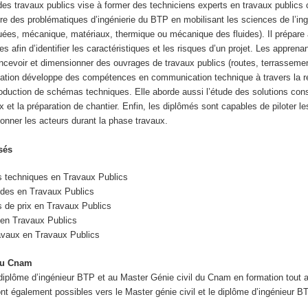
des travaux publics vise à former des techniciens experts en travaux publics
re des problématiques d’ingénierie du BTP en mobilisant les sciences de l’in
ées, mécanique, matériaux, thermique ou mécanique des fluides). Il prépare 
es afin d’identifier les caractéristiques et les risques d’un projet. Les apprena
cevoir et dimensionner des ouvrages de travaux publics (routes, terrasseme
rmation développe des compétences en communication technique à travers la r
roduction de schémas techniques. Elle aborde aussi l’étude des solutions cons
ux et la préparation de chantier. Enfin, les diplômés sont capables de piloter l
onner les acteurs durant la phase travaux.
sés
s techniques en Travaux Publics
odes en Travaux Publics
s de prix en Travaux Publics
s en Travaux Publics
avaux en Travaux Publics
 au Cnam
iplôme d’ingénieur BTP et au Master Génie civil du Cnam en formation tout a
nt également possibles vers le Master génie civil et le diplôme d’ingénieur B