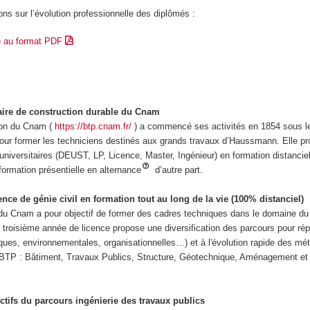
ons sur l’évolution professionnelle des diplômés :
e au format PDF
haire de construction durable du Cnam
ion du Cnam (
https://btp.cnam.fr/
) a commencé ses activités en 1854 sous l
 pour former les techniciens destinés aux grands travaux d’Haussmann. Elle p
iversitaires (DEUST, LP, Licence, Master, Ingénieur) en formation distanciel
 formation présentielle en alternance
d’autre part.
ence de génie civil en formation tout au long de la vie (100% distanciel)
 du Cnam a pour objectif de former des cadres techniques dans le domaine du
 troisième année de licence propose une diversification des parcours pour ré
ques, environnementales, organisationnelles…) et à l'évolution rapide des mét
 BTP : Bâtiment, Travaux Publics, Structure, Géotechnique, Aménagement et
ctifs du parcours ingénierie des travaux publics