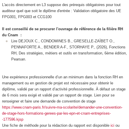
L'accès directement en L3 suppose des prérequis obligatoires pour tout
auditeur quel que soit le diplôme d'entrée : Validation obligatoire des UE
FPG001, FPG003 et CCG100
Il est conseillé de se procurer l'ouvrage de référence de la filière RH
du Cnam :
Lire DEJOUX C., CONDOMINES B., GRESELLE-ZAÏBET O.,
PENNAFORTE A., BENDER A-F., STORHAYE P., (2026), Fonctions
RH, Des stratégies, métiers et outils en transformation, 6ème édition,
Pearsan.
Une expérience professionnelle d’un an minimum dans la fonction RH en
management ou en gestion de projet est nécessaire pour obtenir le
diplôme, validé par un rapport d’activité professionnelle. À défaut un stage
de 6 mois sera exigé et validé par un rapport de stage. Lien pour se
renseigner et faire une demande de convention de stage
https://www.cnam-paris.fr/suivre-ma-scolarite/demander-une-convention-
de-stage-hors-formations-gerees-par-les-epn-et-cnam-entreprises-
-177596.kjsp
Une fiche de méthode pour la rédaction du rapport est disponible
ici
ou