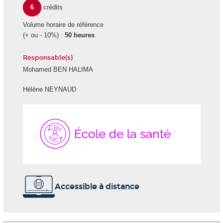
6
crédits
Volume horaire de référence
(+ ou - 10%) :
50 heures
Responsable(s)
Mohamed BEN HALIMA
Hélène NEYNAUD
École
de
la
Santé
Accessible à distance