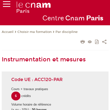
Centre
Cnam
Par
is
Choisir ma formation
Par discipline
Accueil
Instrumentation et mesures
Code UE : ACC120-PAR
Cours + travaux pratiques
6
crédits
Volume horaire de référence
(+ ou - 10%) :
50 heures