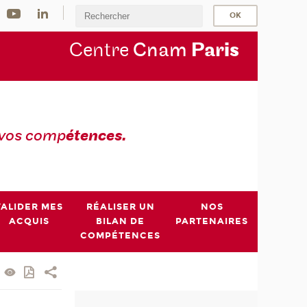
Centre
Cnam
Par
is
 vos comp
étences.
VALIDER MES
RÉALISER UN
NOS
ACQUIS
BILAN DE
PARTENAIRES
COMPÉTENCES