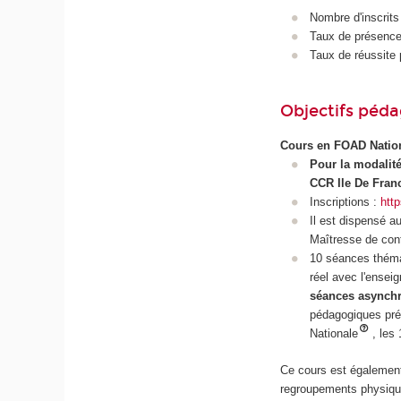
Nombre d'inscrits
Taux de présence 
Taux de réussite 
Objectifs péd
Cours en FOAD Natio
Pour la modalit
CCR Ile De Fran
Inscriptions :
http
Il est dispensé 
Maîtresse de co
10 séances théma
réel avec l'ensei
séances asynch
pédagogiques pré
Nationale
, les
Ce cours est également
regroupements physiques