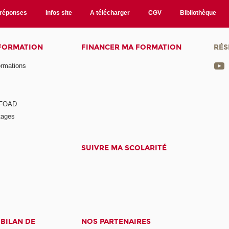
/réponses
Infos site
A télécharger
CGV
Bibliothèque
 FORMATION
FINANCER MA FORMATION
RÉS
ormations
a FOAD
tages
SUIVRE MA SCOLARITÉ
 BILAN DE
NOS PARTENAIRES