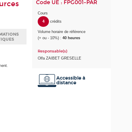
Code UE : FPG001-PAR
urces
Cours
4
crédits
Volume horaire de référence
MATIONS
(+ ou - 10%) :
40 heures
TIQUES
Responsable(s)
Olfa ZAIBET GRESELLE
ment.
Accessible à
distance