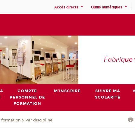
Accès directs
Outils numériques
Fabriq
ue
MA
COMPTE
M'INSCRIRE
SUIVRE MA
N
PERSONNEL DE
SCOLARITÉ
FORMATION
 formation
Par discipline