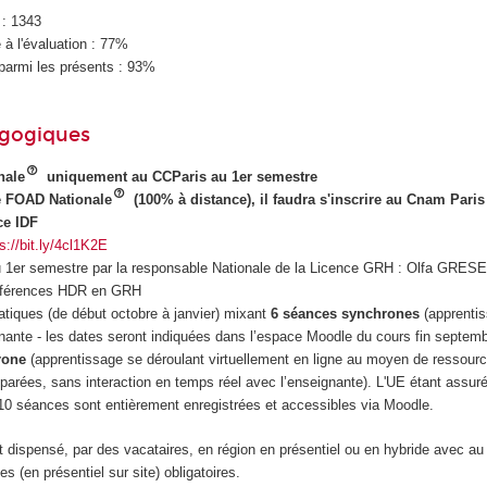
 : 1343
à l'évaluation : 77%
parmi les présents : 93%
agogiques
nale
uniquement au CCParis au 1er semestre
é FOAD Nationale
(100% à distance), il faudra s'inscrire au Cnam Paris
ce IDF
s://bit.ly/4cl1K2E
au 1er semestre par la responsable Nationale de la Licence GRH : Olfa GRE
nférences HDR en GRH
tiques (de début octobre à janvier) mixant
6 séances synchrones
(apprenti
gnante - les dates seront indiquées dans l’espace Moodle du cours fin septem
rone
(apprentissage se déroulant virtuellement en ligne au moyen de ressour
parées, sans interaction en temps réel avec l’enseignante). L'UE étant assu
 10 séances sont entièrement enregistrées et accessibles via Moodle.
 dispensé, par des vacataires, en région en présentiel ou en hybride avec au
 (en présentiel sur site) obligatoires.