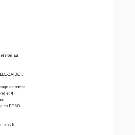
 et non au
SELLE-ZAÏBET,
ssage en temps
bre) et
4
ces
rée en FOAD
 moins 5