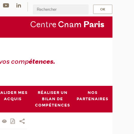
Centre
Cnam
Par
is
 vos comp
étences.
VALIDER MES
RÉALISER UN
NOS
ACQUIS
BILAN DE
PARTENAIRES
COMPÉTENCES