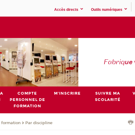
Accès directs
Outils numériques
Fabriq
ue
MA
COMPTE
M'INSCRIRE
SUIVRE MA
N
PERSONNEL DE
SCOLARITÉ
FORMATION
 formation
Par discipline