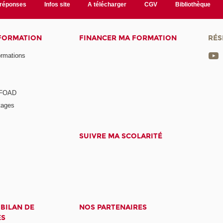
/réponses
Infos site
A télécharger
CGV
Bibliothèque
 FORMATION
FINANCER MA FORMATION
RÉS
ormations
a FOAD
tages
SUIVRE MA SCOLARITÉ
 BILAN DE
NOS PARTENAIRES
ES