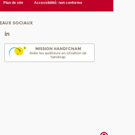
Plan de site
Accessibilité: non conforme
EAUX SOCIAUX
MISSION HANDI'CNAM
Aider les auditeurs en situation de
handicap