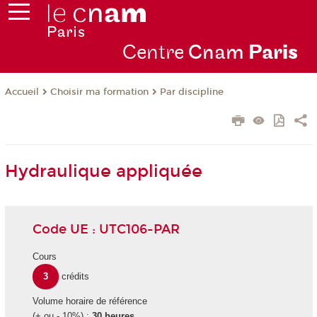
Centre
Cnam
Par
is
Choisir ma formation
Par discipline
Accueil
Hydraulique appliquée
Code UE : UTC106-PAR
Cours
3
crédits
Volume horaire de référence
(+ ou - 10%) :
30 heures