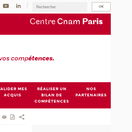
Centre
Cnam
Par
is
 vos comp
étences.
VALIDER MES
RÉALISER UN
NOS
ACQUIS
BILAN DE
PARTENAIRES
COMPÉTENCES