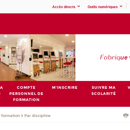
Accès directs
Outils numériques
Fabriq
ue
MA
COMPTE
M'INSCRIRE
SUIVRE MA
N
PERSONNEL DE
SCOLARITÉ
FORMATION
 formation
Par discipline