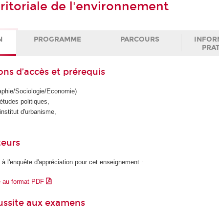
rritoriale de l'environnement
N
PROGRAMME
PARCOURS
INFOR
PRA
ons d’accès et prérequis
aphie/Sociologie/Economie)
'études politiques,
 institut d'urbanisme,
teurs
 à l'enquête d'appréciation pour cet enseignement :
e au format PDF
éussite aux examens