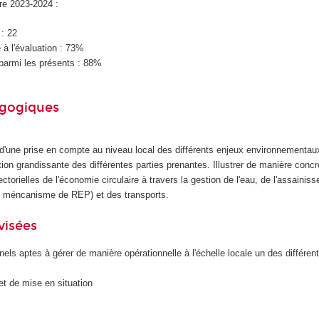
ire 2023-2024 :
 : 22
à l'évaluation : 73%
parmi les présents : 88%
agogiques
 d'une prise en compte au niveau local des différents enjeux environnementau
tion grandissante des différentes parties prenantes. Illustrer de manière conc
ctorielles de l'économie circulaire à travers la gestion de l'eau, de l'assainis
le méncanisme de REP) et des transports.
visées
els aptes à gérer de manière opérationnelle à l'échelle locale un des différe
et de mise en situation