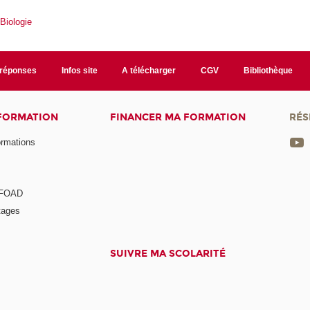
 Biologie
/réponses
Infos site
A télécharger
CGV
Bibliothèque
 FORMATION
FINANCER MA FORMATION
RÉS
ormations
a FOAD
tages
SUIVRE MA SCOLARITÉ