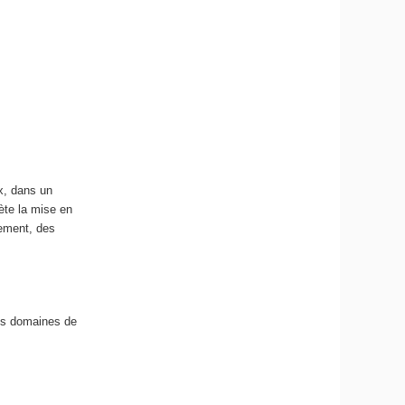
x, dans un
rète la mise en
sement, des
nts domaines de