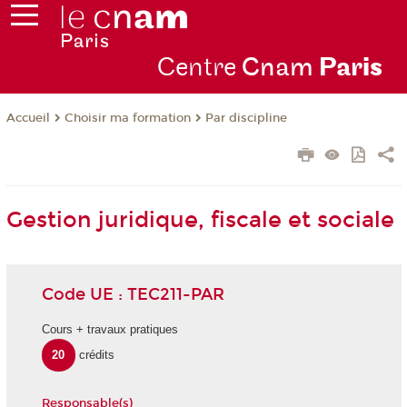
Centre
Cnam
Par
is
Choisir ma formation
Par discipline
Accueil
Gestion juridique, fiscale et sociale
Code UE : TEC211-PAR
Cours + travaux pratiques
20
crédits
Responsable(s)