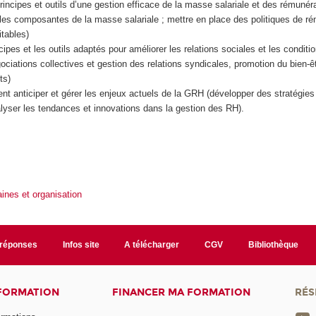
incipes et outils d’une gestion efficace de la masse salariale et des rémunéra
 les composantes de la masse salariale ; mettre en place des politiques de r
itables)
cipes et les outils adaptés pour améliorer les relations sociales et les conditio
ciations collectives et gestion des relations syndicales, promotion du bien-êtr
ts)
 anticiper et gérer les enjeux actuels de la GRH (développer des stratégies d
lyser les tendances et innovations dans la gestion des RH).
nes et organisation
/réponses
Infos site
A télécharger
CGV
Bibliothèque
 FORMATION
FINANCER MA FORMATION
RÉS