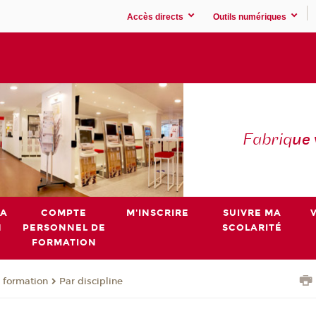
Accès directs
Outils numériques
Fabriq
ue
MA
COMPTE
M'INSCRIRE
SUIVRE MA
N
PERSONNEL DE
SCOLARITÉ
FORMATION
 formation
Par discipline