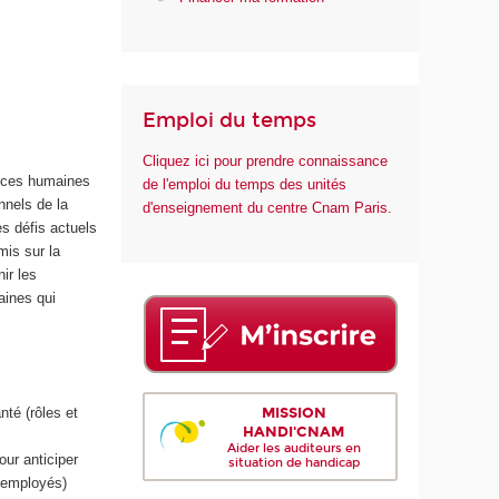
n
t
é
Emploi du temps
Cliquez ici pour prendre connaissance
urces humaines
de l'emploi du temps des unités
nnels de la
d'enseignement du centre Cnam Paris.
es défis actuels
mis sur la
nir les
aines qui
MISSION
té (rôles et
HANDI'CNAM
Aider les auditeurs en
ur anticiper
situation de handicap
 employés)