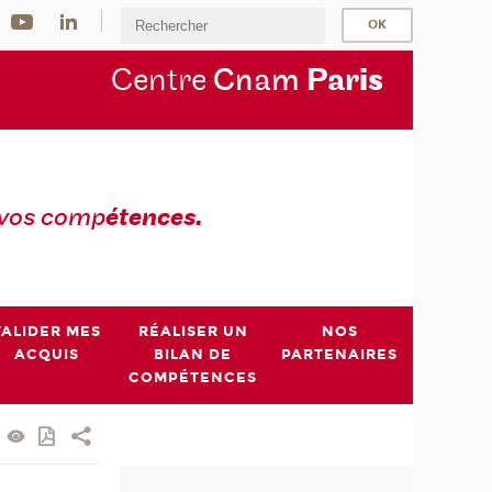
Centre
Cnam
Par
is
 vos comp
étences.
VALIDER MES
RÉALISER UN
NOS
ACQUIS
BILAN DE
PARTENAIRES
COMPÉTENCES