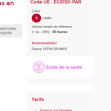
Code UE : EGS150-PAR
es en
Cours
8
crédits
Volume horaire de référence
MATIONS
(+ ou - 10%) :
65 heures
TIQUES
Responsable(s)
Fatima YATIM DAUMAS
É
c
o
l
e
d
e
l
Tarifs
a
S
Financer ma formation
a