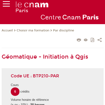
Centre
Cnam
Par
is
Choisir ma formation
Par discipline
Accueil
Géomatique - Initiation à Qgis
Code UE : BTP210-PAR
Cours
6
crédits
Volume horaire de référence
(+ ou - 10%) :
50 heures