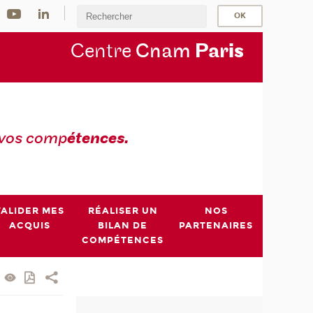
Centre
Cnam
Par
is
 vos comp
étences.
VALIDER MES
RÉALISER UN
NOS
ACQUIS
BILAN DE
PARTENAIRES
COMPÉTENCES