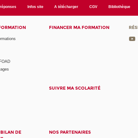
/réponses
Infos site
A télécharger
CGV
Bibliothèque
 FORMATION
FINANCER MA FORMATION
RÉS
ormations
a FOAD
tages
SUIVRE MA SCOLARITÉ
 BILAN DE
NOS PARTENAIRES