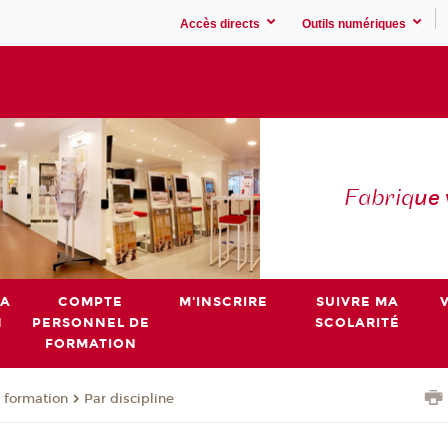
Accès directs
Outils numériques
Fabriq
ue
MA
COMPTE
M'INSCRIRE
SUIVRE MA
N
PERSONNEL DE
SCOLARITÉ
FORMATION
 formation
Par discipline