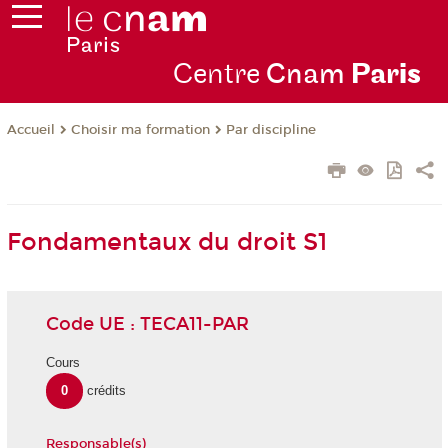
Centre
Cnam
Par
is
Choisir ma formation
Par discipline
Accueil
Fondamentaux du droit S1
Code UE : TECA11-PAR
Cours
0
crédits
Responsable(s)