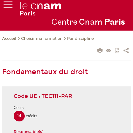
Centre
Cnam
Par
is
Choisir ma formation
Par discipline
Accueil
Fondamentaux du droit
Code UE : TEC111-PAR
Cours
14
crédits
Responsable(s)