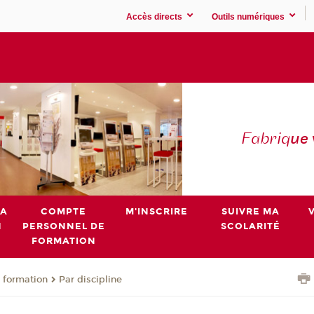
Accès directs
Outils numériques
Fabriq
ue
MA
COMPTE
M'INSCRIRE
SUIVRE MA
N
PERSONNEL DE
SCOLARITÉ
FORMATION
 formation
Par discipline