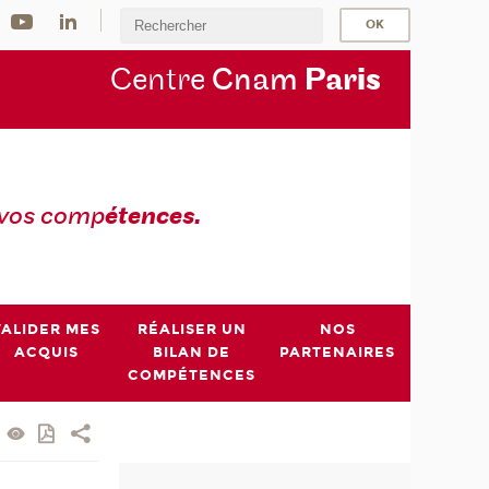
Centre
Cnam
Par
is
 vos comp
étences.
VALIDER MES
RÉALISER UN
NOS
ACQUIS
BILAN DE
PARTENAIRES
COMPÉTENCES