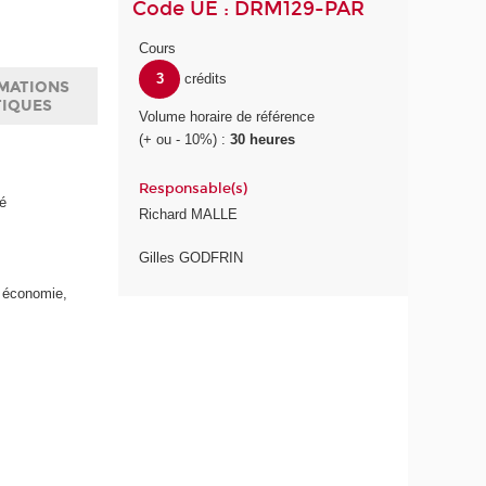
Code UE : DRM129-PAR
Cours
3
crédits
MATIONS
TIQUES
Volume horaire de référence
(+ ou - 10%) :
30 heures
Responsable(s)
té
Richard MALLE
Gilles GODFRIN
n économie,