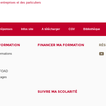
ntreprises et des particuliers
/réponses
Infos site
A télécharger
CGV
Bibliothèque
 FORMATION
FINANCER MA FORMATION
RÉS
ormations
a FOAD
tages
SUIVRE MA SCOLARITÉ