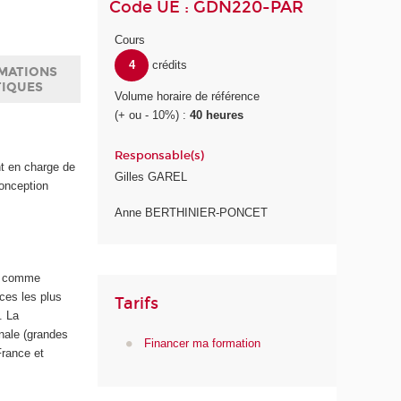
Code UE : GDN220-PAR
Cours
4
crédits
MATIONS
TIQUES
Volume horaire de référence
(+ ou - 10%) :
40 heures
Responsable(s)
nt en charge de
Gilles GAREL
conception
Anne BERTHINIER-PONCET
ps comme
ces les plus
Tarifs
. La
onale (grandes
Financer ma formation
France et