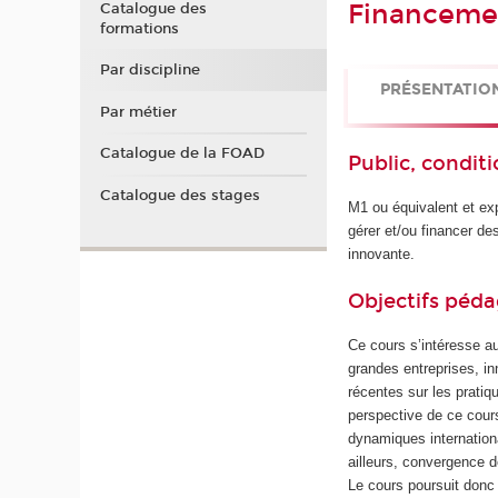
Financemen
Catalogue des
formations
Par discipline
PRÉSENTATIO
Par métier
Catalogue de la FOAD
Public, conditi
Catalogue des stages
M1 ou équivalent et ex
gérer et/ou financer de
innovante.
Objectifs péd
Ce cours s’intéresse a
grandes entreprises, i
récentes sur les pratiq
perspective de ce cours
dynamiques internation
ailleurs, convergence 
Le cours poursuit donc 