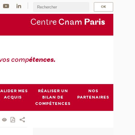
Centre
Cnam
Par
is
 vos comp
étences.
VALIDER MES
RÉALISER UN
NOS
ACQUIS
BILAN DE
PARTENAIRES
COMPÉTENCES