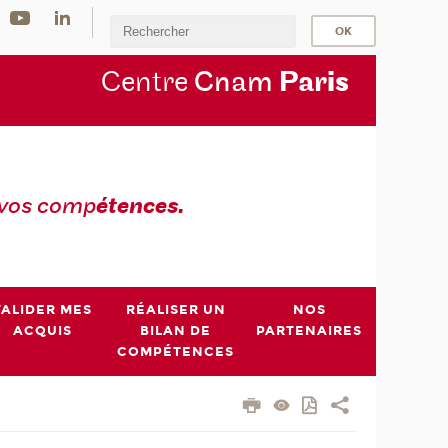
Centre
Cnam
Par
is
 vos comp
étences.
VALIDER MES
RÉALISER UN
NOS
ACQUIS
BILAN DE
PARTENAIRES
COMPÉTENCES