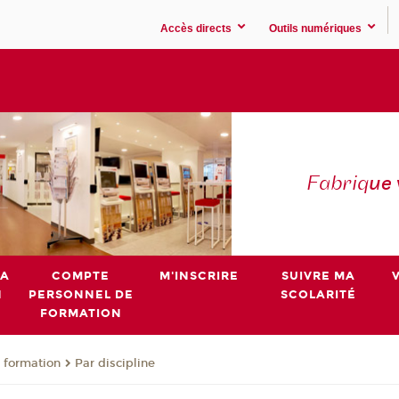
Accès directs
Outils numériques
Fabriq
ue
MA
COMPTE
M'INSCRIRE
SUIVRE MA
N
PERSONNEL DE
SCOLARITÉ
FORMATION
 formation
Par discipline