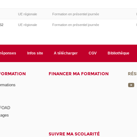
UE régionale
Formation en présentiel journée
S2
UE régionale
Formation en présentiel journée
/réponses
Infos site
A télécharger
CGV
Bibliothèque
 FORMATION
FINANCER MA FORMATION
RÉS
ormations
a FOAD
tages
SUIVRE MA SCOLARITÉ